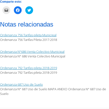
Comparte esto:
Haz
Haz
Haz
clic
clic
clic
para
para
para
enviar
compartir
compartir
por
en
en
Notas relacionadas
correo
Facebook
Twitter
electrónico
(Se
(Se
a
abre
abre
un
en
en
Ordenanza 756 Tarifas pileta Municipal
amigo
una
una
(Se
ventana
ventana
Ordenanza 756 Tarifas Pileta 2017-2018
abre
nueva)
nueva)
en
una
ventana
Ordenanza N°686 Venta Colectivo Municipal
nueva)
Ordenanza N° 686 Venta Colectivo Municipal
Ordenanza 792 Tarifas pileta 2018-2019
Ordenanza 792 Tarifas pileta 2018-2019
Ordenanza 687 Uso de Suelo
Ordenanza N° 687 Uso de Suelo MAPA ANEXO Ordenanza N° 687 Uso de
Suelo