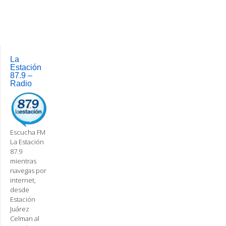
Post
navigation
La
Estación
87.9 –
Radio
Escucha FM
La Estación
87.9
mientras
navegas por
internet,
desde
Estación
Juárez
Celman al