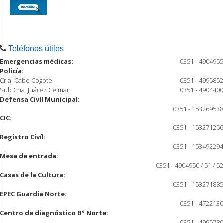
Teléfonos útiles
Emergencias médicas:
0351 - 4904955
Policía:
Cria. Cabo Cogote
0351 - 4995852
Sub Cria. Juárez Celman
0351 - 4904400
Defensa Civíl Municipal:
0351 - 153269538
CIC:
0351 - 153271256
Registro Civíl:
0351 - 153492294
Mesa de entrada:
0351 - 4904950 / 51 / 52
Casas de la Cultura:
0351 - 153271885
EPEC Guardia Norte:
0351 - 4722130
Centro de diagnóstico B° Norte:
0351 - 4995780