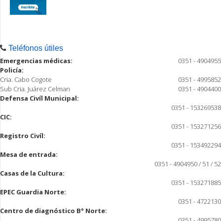
Teléfonos útiles
Emergencias médicas:
0351 - 4904955
Policía:
Cria. Cabo Cogote
0351 - 4995852
Sub Cria. Juárez Celman
0351 - 4904400
Defensa Civíl Municipal:
0351 - 153269538
CIC:
0351 - 153271256
Registro Civíl:
0351 - 153492294
Mesa de entrada:
0351 - 4904950 / 51 / 52
Casas de la Cultura:
0351 - 153271885
EPEC Guardia Norte:
0351 - 4722130
Centro de diagnóstico B° Norte:
0351 - 4995780