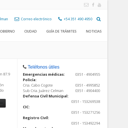
Celman
Correo electrónico
+54 351 490 4950
OBIERNO
CIUDAD
GUÍA DE TRÁMITES
NOTICIAS
Teléfonos útiles
n 87.9
Emergencias médicas:
0351 - 4904955
Policía:
ión
Cria. Cabo Cogote
0351 - 4995852
ndo
Sub Cria. Juárez Celman
0351 - 4904400
Defensa Civíl Municipal:
0351 - 153269538
CIC:
0351 - 153271256
Registro Civíl:
ón
0351 - 153492294