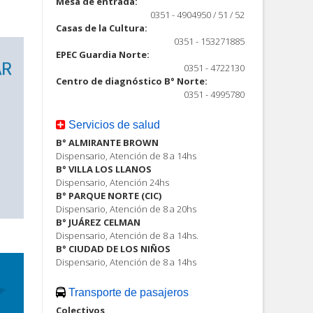
Mesa de entrada:
0351 - 4904950 / 51 / 52
Casas de la Cultura:
0351 - 153271885
EPEC Guardia Norte:
0351 - 4722130
Centro de diagnóstico B° Norte:
0351 - 4995780
Servicios de salud
B° ALMIRANTE BROWN
Dispensario, Atención de 8 a 14hs
B° VILLA LOS LLANOS
Dispensario, Atención 24hs
B° PARQUE NORTE (CIC)
Dispensario, Atención de 8 a 20hs
B° JUÁREZ CELMAN
Dispensario, Atención de 8 a 14hs.
B° CIUDAD DE LOS NIÑOS
Dispensario, Atención de 8 a 14hs
Transporte de pasajeros
Colectivos