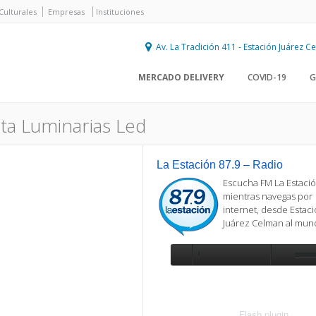
Culturales
Empresas
Instituciones
Av. La Tradición 411 - Estación Juárez 
MERCADO DELIVERY
COVID-19
G
a Luminarias Led
La Estación 87.9 – Radio
Escucha FM La Estació
mientras navegas por
internet, desde Estac
Juárez Celman al mu
Se requiere actualización
Para reproducir la radio, deberá
actualizar en su navegador la versi
más reciente de
Flash plugin
.