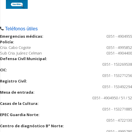
Teléfonos útiles
Emergencias médicas:
0351 - 4904955
Policía:
Cria. Cabo Cogote
0351 - 4995852
Sub Cria. Juárez Celman
0351 - 4904400
Defensa Civíl Municipal:
0351 - 153269538
CIC:
0351 - 153271256
Registro Civíl:
0351 - 153492294
Mesa de entrada:
0351 - 4904950 / 51 / 52
Casas de la Cultura:
0351 - 153271885
EPEC Guardia Norte:
0351 - 4722130
Centro de diagnóstico B° Norte:
0351 - 4995780