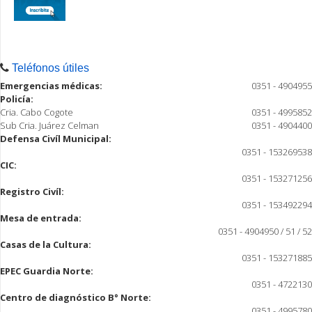
Teléfonos útiles
Emergencias médicas:
0351 - 4904955
Policía:
Cria. Cabo Cogote
0351 - 4995852
Sub Cria. Juárez Celman
0351 - 4904400
Defensa Civíl Municipal:
0351 - 153269538
CIC:
0351 - 153271256
Registro Civíl:
0351 - 153492294
Mesa de entrada:
0351 - 4904950 / 51 / 52
Casas de la Cultura:
0351 - 153271885
EPEC Guardia Norte:
0351 - 4722130
Centro de diagnóstico B° Norte:
0351 - 4995780