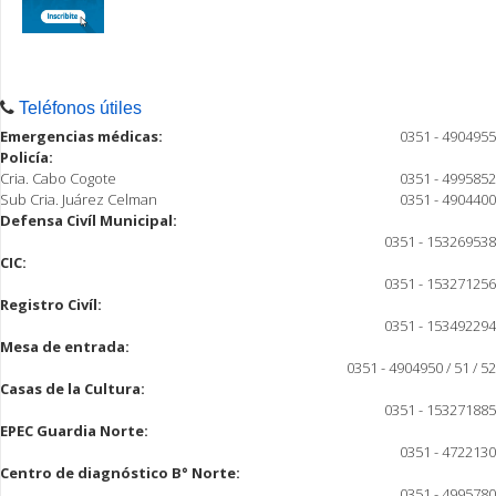
Teléfonos útiles
Emergencias médicas:
0351 - 4904955
Policía:
Cria. Cabo Cogote
0351 - 4995852
Sub Cria. Juárez Celman
0351 - 4904400
Defensa Civíl Municipal:
0351 - 153269538
CIC:
0351 - 153271256
Registro Civíl:
0351 - 153492294
Mesa de entrada:
0351 - 4904950 / 51 / 52
Casas de la Cultura:
0351 - 153271885
EPEC Guardia Norte:
0351 - 4722130
Centro de diagnóstico B° Norte:
0351 - 4995780