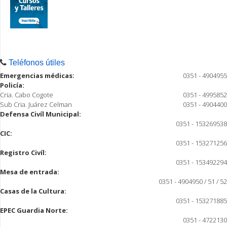
Teléfonos útiles
Emergencias médicas:
0351 - 4904955
Policía:
Cria. Cabo Cogote
0351 - 4995852
Sub Cria. Juárez Celman
0351 - 4904400
Defensa Civíl Municipal:
0351 - 153269538
CIC:
0351 - 153271256
Registro Civíl:
0351 - 153492294
Mesa de entrada:
0351 - 4904950 / 51 / 52
Casas de la Cultura:
0351 - 153271885
EPEC Guardia Norte:
0351 - 4722130