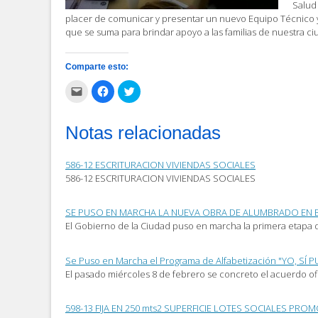
Salud 
placer de comunicar y presentar un nuevo Equipo Técnico y 
que se suma para brindar apoyo a las familias de nuestra ci
Comparte esto:
Haz
Haz
Haz
clic
clic
clic
para
para
para
enviar
compartir
compartir
por
en
en
Notas relacionadas
correo
Facebook
Twitter
electrónico
(Se
(Se
a
abre
abre
un
en
en
586-12 ESCRITURACION VIVIENDAS SOCIALES
amigo
una
una
(Se
ventana
ventana
586-12 ESCRITURACION VIVIENDAS SOCIALES
abre
nueva)
nueva)
en
una
ventana
SE PUSO EN MARCHA LA NUEVA OBRA DE ALUMBRADO EN B
nueva)
El Gobierno de la Ciudad puso en marcha la primera etapa 
Se Puso en Marcha el Programa de Alfabetización "YO, SÍ 
El pasado miércoles 8 de febrero se concreto el acuerdo ofic
598-13 FIJA EN 250 mts2 SUPERFICIE LOTES SOCIALES P