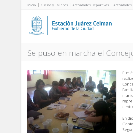
Inicio
Cursos y Talleres
Actividades Deportivas
Actividades 
Se puso en marcha el Concejo 
El mié
realiz
Conce
Famili
munici
repre
centro
En dic
Gobie
Seguri