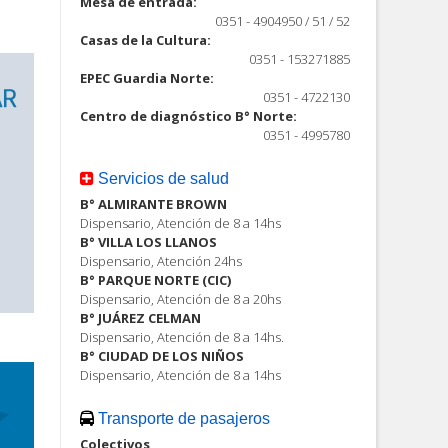
Mesa de entrada:
0351 - 4904950 / 51 / 52
Casas de la Cultura:
0351 - 153271885
EPEC Guardia Norte:
0351 - 4722130
Centro de diagnóstico B° Norte:
0351 - 4995780
Servicios de salud
B° ALMIRANTE BROWN
Dispensario, Atención de 8 a 14hs
B° VILLA LOS LLANOS
Dispensario, Atención 24hs
B° PARQUE NORTE (CIC)
Dispensario, Atención de 8 a 20hs
B° JUÁREZ CELMAN
Dispensario, Atención de 8 a 14hs.
B° CIUDAD DE LOS NIÑOS
Dispensario, Atención de 8 a 14hs
Transporte de pasajeros
Colectivos