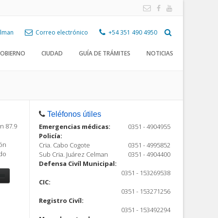
Celman
Correo electrónico
+54 351 490 4950
OBIERNO
CIUDAD
GUÍA DE TRÁMITES
NOTICIAS
Teléfonos útiles
n 87.9
Emergencias médicas:
0351 - 4904955
Policía:
ión
Cria. Cabo Cogote
0351 - 4995852
ndo
Sub Cria. Juárez Celman
0351 - 4904400
Defensa Civíl Municipal:
0351 - 153269538
CIC:
0351 - 153271256
Registro Civíl:
ón
0351 - 153492294