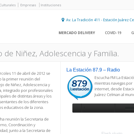
Culturales
Empresas
Instituciones
Av. La Tradición 411 - Estación Juárez 
MERCADO DELIVERY
COVID-19
G
de Niñez, Adolescencia y Familia.
La Estación 87.9 – Radio
rcoles 11 de abril de 2012 se
Escucha FM La Estació
o la primer reunión del
mientras navegas por
jo de Niñez, Adolescencia y
internet, desde Estac
a, integrado por profesionales
Juárez Celman al mu
pales de distintas áreas y los
sentantes de los diferentes
s educativos de la zona.
Se requiere actualización
ha reunión la Secretaria de
Para reproducir la radio, deberá
rno, Coordinación y
actualizar en su navegador la versi
dad, junto a la Secretaria de
más reciente de
Flash plugin
.