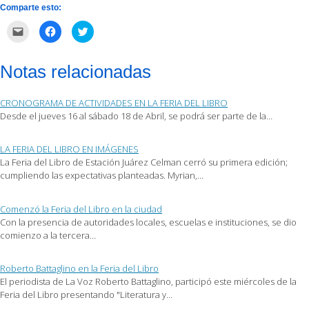
Comparte esto:
Haz
Haz
Haz
clic
clic
clic
para
para
para
enviar
compartir
compartir
por
en
en
Notas relacionadas
correo
Facebook
Twitter
electrónico
(Se
(Se
a
abre
abre
un
en
en
CRONOGRAMA DE ACTIVIDADES EN LA FERIA DEL LIBRO
amigo
una
una
(Se
ventana
ventana
Desde el jueves 16 al sábado 18 de Abril, se podrá ser parte de la…
abre
nueva)
nueva)
en
una
ventana
LA FERIA DEL LIBRO EN IMÁGENES
nueva)
La Feria del Libro de Estación Juárez Celman cerró su primera edición;
cumpliendo las expectativas planteadas. Myrian,…
Comenzó la Feria del Libro en la ciudad
Con la presencia de autoridades locales, escuelas e instituciones, se dio
comienzo a la tercera…
Roberto Battaglino en la Feria del Libro
El periodista de La Voz Roberto Battaglino, participó este miércoles de la
Feria del Libro presentando "Literatura y…