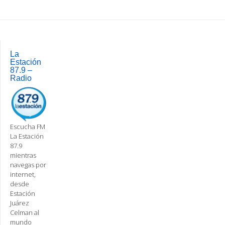
Post
navigation
La
Estación
87.9 –
Radio
Escucha FM
La Estación
87.9
mientras
navegas por
internet,
desde
Estación
Juárez
Celman al
mundo