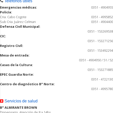
Teléfonos útiles
Emergencias médicas:
0351 - 4904955
Policía:
Cria. Cabo Cogote
0351 - 4995852
Sub Cria. Juárez Celman
0351 - 4904400
Defensa Civíl Municipal:
0351 - 153269538
CIC:
0351 - 153271256
Registro Civíl:
0351 - 153492294
Mesa de entrada:
0351 - 4904950 / 51 / 52
Casas de la Cultura:
0351 - 153271885
EPEC Guardia Norte:
0351 - 4722130
Centro de diagnóstico B° Norte:
0351 - 4995780
Servicios de salud
B° ALMIRANTE BROWN
Dispensario, Atención de 8 a 14hs