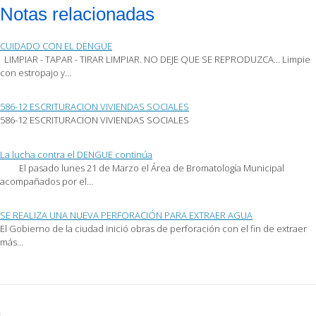
por
en
en
Notas relacionadas
correo
Facebook
Twitter
electrónico
(Se
(Se
a
abre
abre
un
en
en
CUIDADO CON EL DENGUE
amigo
una
una
(Se
ventana
ventana
LIMPIAR - TAPAR - TIRAR LIMPIAR. NO DEJE QUE SE REPRODUZCA... Limpie
abre
nueva)
nueva)
con estropajo y…
en
una
ventana
nueva)
586-12 ESCRITURACION VIVIENDAS SOCIALES
586-12 ESCRITURACION VIVIENDAS SOCIALES
La lucha contra el DENGUE continúa
El pasado lunes 21 de Marzo el Área de Bromatología Municipal
acompañados por el…
SE REALIZA UNA NUEVA PERFORACIÓN PARA EXTRAER AGUA
El Gobierno de la ciudad inició obras de perforación con el fin de extraer
más…
Post