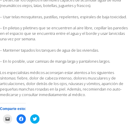
– Desechar los objetos inservibles capaces de acumular agua de lluvia
(neumáticos viejos, latas, botellas, juguetes y frascos).
– Usar telas mosquiteras, pastillas, repelentes, espirales de baja toxicidad.
– En piletas y piletines que se encuentren al aire libre, cepillar las paredes
en el espacio que se encuentra entre el agua y el borde y usar larvicidas
una vez por semana.
– Mantener tapados los tanques de agua de las viviendas.
– En lo posible, usar camisas de manga larga y pantalones largos.
Los especialistas médicos aconsejan estar atentos a los siguientes
síntomas: fiebre, dolor de cabeza intenso, dolores musculares y de
articulaciones, dolor detrás de los ojos, náuseas y vómitos, aparición de
pequeñas manchas rosadas en la piel. Además, recomiendan no auto-
medicarse y consultar inmediatamente al médico.
Comparte esto:
Haz
Haz
Haz
clic
clic
clic
para
para
para
enviar
compartir
compartir