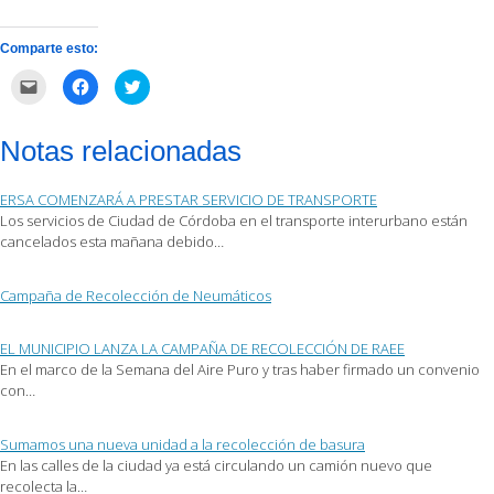
Comparte esto:
Haz
Haz
Haz
clic
clic
clic
para
para
para
enviar
compartir
compartir
por
en
en
Notas relacionadas
correo
Facebook
Twitter
electrónico
(Se
(Se
a
abre
abre
un
en
en
ERSA COMENZARÁ A PRESTAR SERVICIO DE TRANSPORTE
amigo
una
una
(Se
ventana
ventana
Los servicios de Ciudad de Córdoba en el transporte interurbano están
abre
nueva)
nueva)
cancelados esta mañana debido…
en
una
ventana
nueva)
Campaña de Recolección de Neumáticos
EL MUNICIPIO LANZA LA CAMPAÑA DE RECOLECCIÓN DE RAEE
En el marco de la Semana del Aire Puro y tras haber firmado un convenio
con…
Sumamos una nueva unidad a la recolección de basura
En las calles de la ciudad ya está circulando un camión nuevo que
recolecta la…