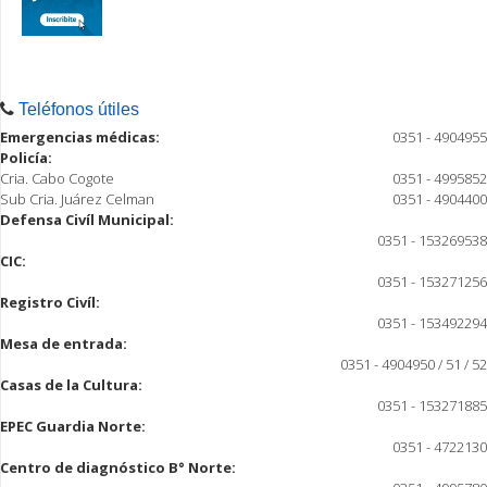
Teléfonos útiles
Emergencias médicas:
0351 - 4904955
Policía:
Cria. Cabo Cogote
0351 - 4995852
Sub Cria. Juárez Celman
0351 - 4904400
Defensa Civíl Municipal:
0351 - 153269538
CIC:
0351 - 153271256
Registro Civíl:
0351 - 153492294
Mesa de entrada:
0351 - 4904950 / 51 / 52
Casas de la Cultura:
0351 - 153271885
EPEC Guardia Norte:
0351 - 4722130
Centro de diagnóstico B° Norte: