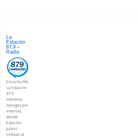
Post
navigation
La
Estación
87.9 –
Radio
Escucha FM
La Estación
87.9
mientras
navegas por
internet,
desde
Estación
Juárez
Celman al