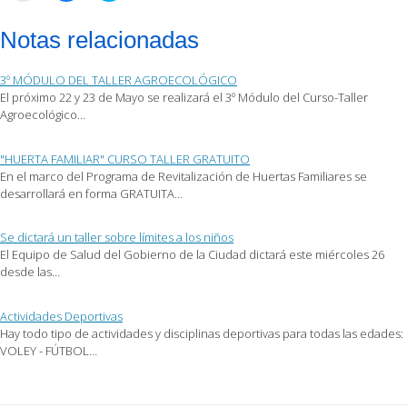
para
para
para
enviar
compartir
compartir
por
en
en
Notas relacionadas
correo
Facebook
Twitter
electrónico
(Se
(Se
a
abre
abre
un
en
en
3º MÓDULO DEL TALLER AGROECOLÓGICO
amigo
una
una
(Se
ventana
ventana
El próximo 22 y 23 de Mayo se realizará el 3º Módulo del Curso-Taller
abre
nueva)
nueva)
Agroecológico…
en
una
ventana
nueva)
"HUERTA FAMILIAR" CURSO TALLER GRATUITO
En el marco del Programa de Revitalización de Huertas Familiares se
desarrollará en forma GRATUITA…
Se dictará un taller sobre límites a los niños
El Equipo de Salud del Gobierno de la Ciudad dictará este miércoles 26
desde las…
Actividades Deportivas
Hay todo tipo de actividades y disciplinas deportivas para todas las edades:
VOLEY - FÚTBOL…