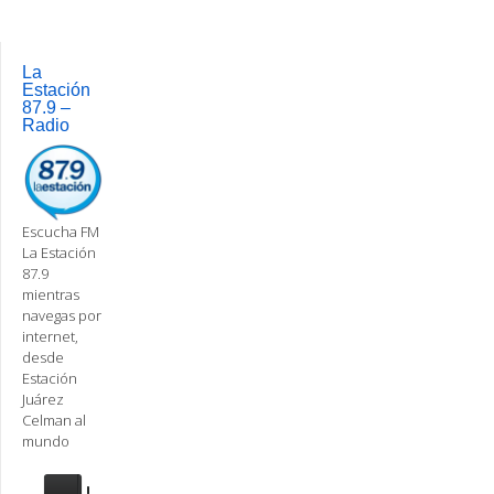
Post
navigation
La
Estación
87.9 –
Radio
Escucha FM
La Estación
87.9
mientras
navegas por
internet,
desde
Estación
Juárez
Celman al
mundo