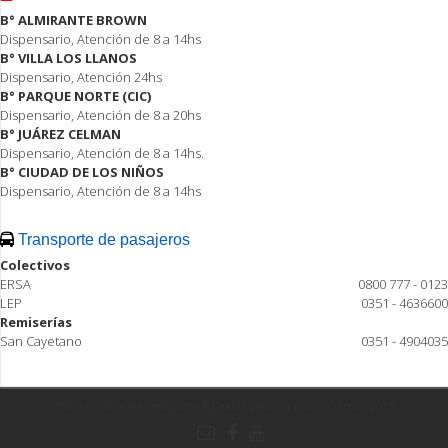
B° ALMIRANTE BROWN
Dispensario, Atención de 8 a 14hs
B° VILLA LOS LLANOS
Dispensario, Atención 24hs
B° PARQUE NORTE (CIC)
Dispensario, Atención de 8 a 20hs
B° JUÁREZ CELMAN
Dispensario, Atención de 8 a 14hs.
B° CIUDAD DE LOS NIÑOS
Dispensario, Atención de 8 a 14hs
Transporte de pasajeros
Colectivos
ERSA
0800 777 - 0123
LEP
0351 - 4636600
Remiserías
San Cayetano
0351 - 4904035
Todos los derechos reservados ® Ciudad Estación Juárez Celman 2015