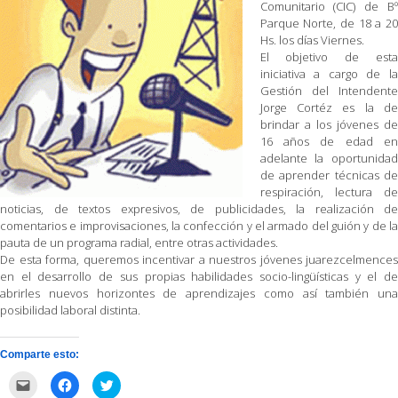
Comunitario (CIC) de Bº
Parque Norte, de 18 a 20
Hs. los días Viernes.
El objetivo de esta
iniciativa a cargo de la
Gestión del Intendente
Jorge Cortéz es la de
brindar a los jóvenes de
16 años de edad en
adelante la oportunidad
de aprender técnicas de
respiración, lectura de
noticias, de textos expresivos, de publicidades, la realización de
comentarios e improvisaciones, la confección y el armado del guión y de la
pauta de un programa radial, entre otras actividades.
De esta forma, queremos incentivar a nuestros jóvenes juarezcelmences
en el desarrollo de sus propias habilidades socio-lingüísticas y el de
abrirles nuevos horizontes de aprendizajes como así también una
posibilidad laboral distinta.
Comparte esto:
Haz
Haz
Haz
clic
clic
clic