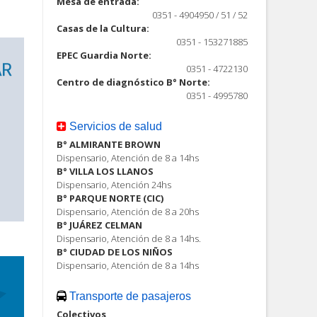
Mesa de entrada:
0351 - 4904950 / 51 / 52
Casas de la Cultura:
0351 - 153271885
EPEC Guardia Norte:
0351 - 4722130
Centro de diagnóstico B° Norte:
0351 - 4995780
Servicios de salud
B° ALMIRANTE BROWN
Dispensario, Atención de 8 a 14hs
B° VILLA LOS LLANOS
Dispensario, Atención 24hs
B° PARQUE NORTE (CIC)
Dispensario, Atención de 8 a 20hs
B° JUÁREZ CELMAN
Dispensario, Atención de 8 a 14hs.
B° CIUDAD DE LOS NIÑOS
Dispensario, Atención de 8 a 14hs
Transporte de pasajeros
Colectivos