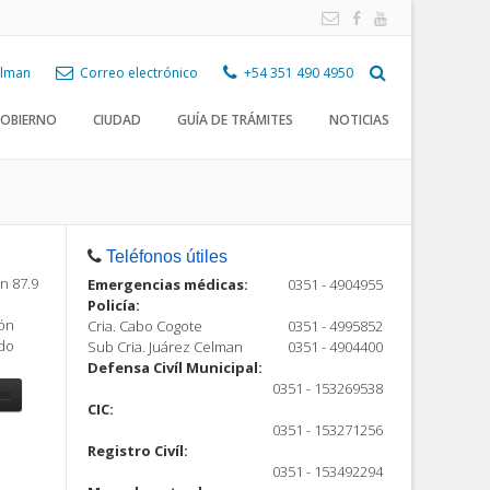
Celman
Correo electrónico
+54 351 490 4950
OBIERNO
CIUDAD
GUÍA DE TRÁMITES
NOTICIAS
Teléfonos útiles
n 87.9
Emergencias médicas:
0351 - 4904955
Policía:
ión
Cria. Cabo Cogote
0351 - 4995852
ndo
Sub Cria. Juárez Celman
0351 - 4904400
Defensa Civíl Municipal:
0351 - 153269538
CIC:
0351 - 153271256
Registro Civíl:
ón
0351 - 153492294