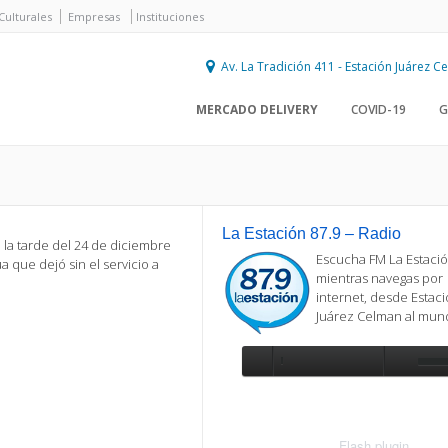
Culturales
Empresas
Instituciones
Av. La Tradición 411 - Estación Juárez 
MERCADO DELIVERY
COVID-19
G
La Estación 87.9 – Radio
la tarde del 24 de diciembre
Escucha FM La Estació
 que dejó sin el servicio a
mientras navegas por
internet, desde Estac
Juárez Celman al mu
Se requiere actualización
Para reproducir la radio, deberá
actualizar en su navegador la versi
más reciente de
Flash plugin
.