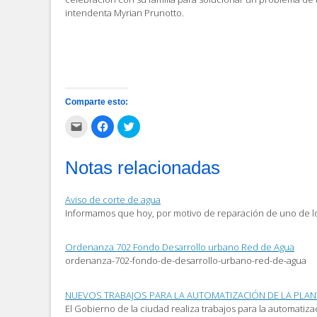
intendenta Myrian Prunotto.
Comparte esto:
Haz
Haz
Haz
clic
clic
clic
para
para
para
enviar
compartir
compartir
por
en
en
Notas relacionadas
correo
Facebook
Twitter
electrónico
(Se
(Se
a
abre
abre
un
en
en
Aviso de corte de agua
amigo
una
una
(Se
ventana
ventana
Informamos que hoy, por motivo de reparación de uno de lo
abre
nueva)
nueva)
en
una
ventana
Ordenanza 702 Fondo Desarrollo urbano Red de Agua
nueva)
ordenanza-702-fondo-de-desarrollo-urbano-red-de-agua
NUEVOS TRABAJOS PARA LA AUTOMATIZACIÓN DE LA PLAN
El Gobierno de la ciudad realiza trabajos para la automatiza