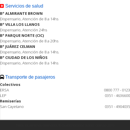
Servicios de salud
B° ALMIRANTE BROWN
Dispensario, Atención de 8 a 14hs
B° VILLA LOS LLANOS
Dispensario, Atención 24hs
B° PARQUE NORTE (CIC)
Dispensario, Atención de 8 a 20hs
B° JUÁREZ CELMAN
Dispensario, Atención de 8 a 14hs.
B° CIUDAD DE LOS NIÑOS
Dispensario, Atención de 8 a 14hs
Transporte de pasajeros
Colectivos
ERSA
0800 777 - 0123
LEP
0351 - 4636600
Remiserías
San Cayetano
0351 - 4904035
Todos los derechos reservados ® Ciudad Estación Juárez Celman 2015