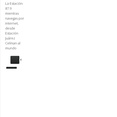
La Estación
87.9
mientras
navegas por
internet,
desde
Estación
Juárez
Celman al
mundo
Se
requiere
actualización
Para
reproducir
la
radio,
deberá
actualizar