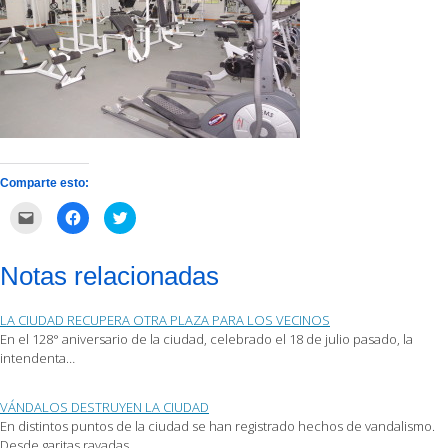
Comparte esto:
Haz
Haz
Haz
clic
clic
clic
para
para
para
enviar
compartir
compartir
por
en
en
Notas relacionadas
correo
Facebook
Twitter
electrónico
(Se
(Se
a
abre
abre
un
en
en
LA CIUDAD RECUPERA OTRA PLAZA PARA LOS VECINOS
amigo
una
una
(Se
ventana
ventana
En el 128° aniversario de la ciudad, celebrado el 18 de julio pasado, la
abre
nueva)
nueva)
intendenta…
en
una
ventana
nueva)
VÁNDALOS DESTRUYEN LA CIUDAD
En distintos puntos de la ciudad se han registrado hechos de vandalismo.
Desde garitas rayadas…