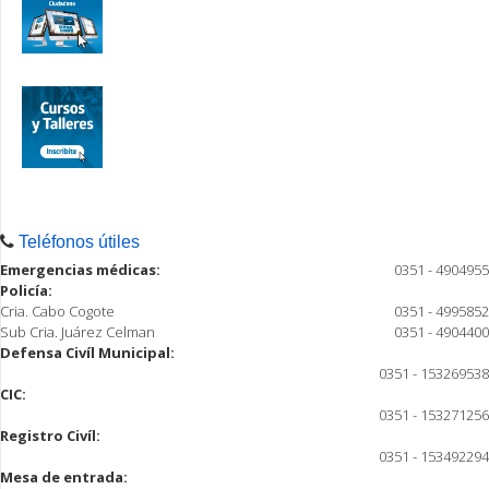
Teléfonos útiles
Emergencias médicas:
0351 - 4904955
Policía:
Cria. Cabo Cogote
0351 - 4995852
Sub Cria. Juárez Celman
0351 - 4904400
Defensa Civíl Municipal:
0351 - 153269538
CIC:
0351 - 153271256
Registro Civíl:
0351 - 153492294
Mesa de entrada: