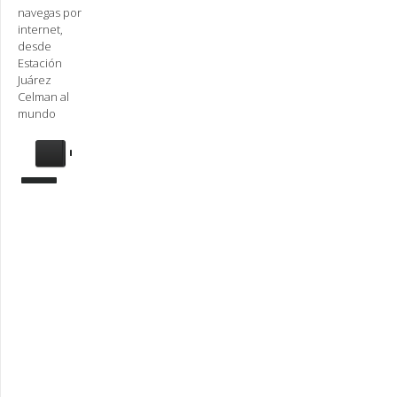
navegas por
internet,
desde
Estación
Juárez
Celman al
mundo
Se
requiere
actualización
Para
reproducir
la
radio,
deberá
actualizar
en su
navegador