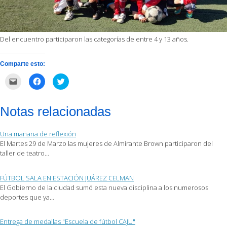
Del encuentro participaron las categorías de entre 4 y 13 años.
Comparte esto:
Haz
Haz
Haz
clic
clic
clic
para
para
para
enviar
compartir
compartir
por
en
en
Notas relacionadas
correo
Facebook
Twitter
electrónico
(Se
(Se
a
abre
abre
un
en
en
Una mañana de reflexión
amigo
una
una
(Se
ventana
ventana
El Martes 29 de Marzo las mujeres de Almirante Brown participaron del
abre
nueva)
nueva)
taller de teatro…
en
una
ventana
nueva)
FÚTBOL SALA EN ESTACIÓN JUÁREZ CELMAN
El Gobierno de la ciudad sumó esta nueva disciplina a los numerosos
deportes que ya…
Entrega de medallas "Escuela de fútbol CAJU"