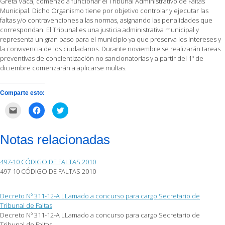
Greta Vaca, comenzó a funcionar el Tribunal Administrativo de Faltas
Municipal. Dicho Organismo tiene por objetivo controlar y ejecutar las
faltas y/o contravenciones a las normas, asignando las penalidades que
correspondan. El Tribunal es una justicia administrativa municipal y
representa un gran paso para el municipio ya que preserva los intereses y
la convivencia de los ciudadanos. Durante noviembre se realizarán tareas
preventivas de concientización no sancionatorias y a partir del 1º de
diciembre comenzarán a aplicarse multas.
Comparte esto:
Haz
Haz
Haz
clic
clic
clic
para
para
para
enviar
compartir
compartir
por
en
en
Notas relacionadas
correo
Facebook
Twitter
electrónico
(Se
(Se
a
abre
abre
un
en
en
497-10 CÓDIGO DE FALTAS 2010
amigo
una
una
(Se
ventana
ventana
497-10 CÓDIGO DE FALTAS 2010
abre
nueva)
nueva)
en
una
ventana
Decreto Nº 311-12-A LLamado a concurso para cargo Secretario de
nueva)
Tribunal de Faltas
Decreto Nº 311-12-A LLamado a concurso para cargo Secretario de
Tribunal de Faltas