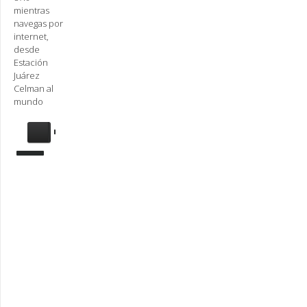
mientras
navegas por
internet,
desde
Estación
Juárez
Celman al
mundo
Se
requiere
actualización
Para
reproducir
la
radio,
deberá
actualizar
en su