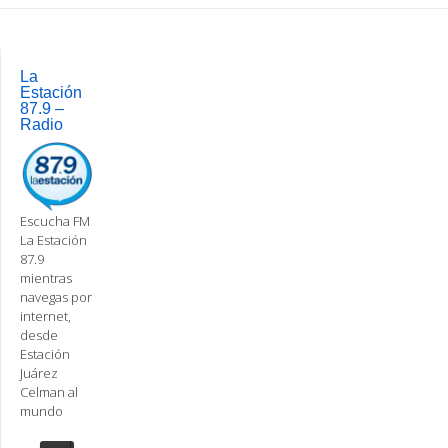
Post
navigation
La
Estación
87.9 –
Radio
Escucha FM
La Estación
87.9
mientras
navegas por
internet,
desde
Estación
Juárez
Celman al
mundo