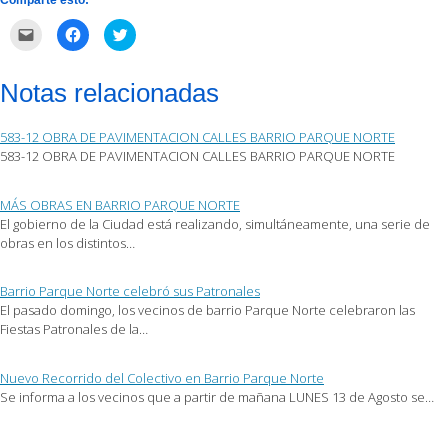
Haz
Haz
Haz
clic
clic
clic
para
para
para
enviar
compartir
compartir
por
en
en
Notas relacionadas
correo
Facebook
Twitter
electrónico
(Se
(Se
a
abre
abre
un
en
en
583-12 OBRA DE PAVIMENTACION CALLES BARRIO PARQUE NORTE
amigo
una
una
(Se
ventana
ventana
583-12 OBRA DE PAVIMENTACION CALLES BARRIO PARQUE NORTE
abre
nueva)
nueva)
en
una
ventana
MÁS OBRAS EN BARRIO PARQUE NORTE
nueva)
El gobierno de la Ciudad está realizando, simultáneamente, una serie de
obras en los distintos…
Barrio Parque Norte celebró sus Patronales
El pasado domingo, los vecinos de barrio Parque Norte celebraron las
Fiestas Patronales de la…
Nuevo Recorrido del Colectivo en Barrio Parque Norte
Se informa a los vecinos que a partir de mañana LUNES 13 de Agosto se…