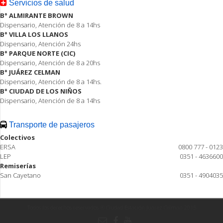
Servicios de salud
B° ALMIRANTE BROWN
Dispensario, Atención de 8 a 14hs
B° VILLA LOS LLANOS
Dispensario, Atención 24hs
B° PARQUE NORTE (CIC)
Dispensario, Atención de 8 a 20hs
B° JUÁREZ CELMAN
Dispensario, Atención de 8 a 14hs.
B° CIUDAD DE LOS NIÑOS
Dispensario, Atención de 8 a 14hs
Transporte de pasajeros
Colectivos
ERSA
0800 777 - 0123
LEP
0351 - 4636600
Remiserías
San Cayetano
0351 - 4904035
Todos los derechos reservados ® Ciudad Estación Juárez Celman 2015