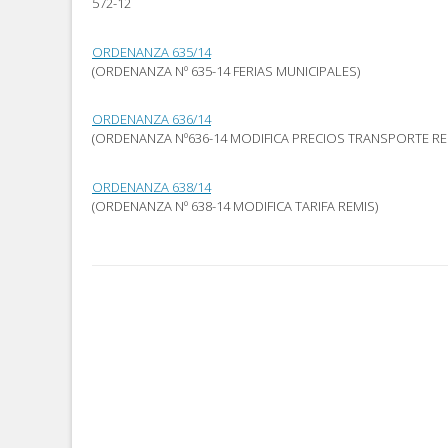
572-12
abre
nueva)
nueva)
en
una
ventana
ORDENANZA 635/14
nueva)
(ORDENANZA Nº 635-14 FERIAS MUNICIPALES)
ORDENANZA 636/14
(ORDENANZA Nº636-14 MODIFICA PRECIOS TRANSPORTE RE
ORDENANZA 638/14
(ORDENANZA Nº 638-14 MODIFICA TARIFA REMIS)
Post
navigation