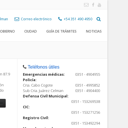
Celman
Correo electrónico
+54 351 490 4950
OBIERNO
CIUDAD
GUÍA DE TRÁMITES
NOTICIAS
Teléfonos útiles
n 87.9
Emergencias médicas:
0351 - 4904955
Policía:
ión
Cria. Cabo Cogote
0351 - 4995852
ndo
Sub Cria. Juárez Celman
0351 - 4904400
Defensa Civíl Municipal:
0351 - 153269538
CIC:
0351 - 153271256
Registro Civíl:
ón
0351 - 153492294