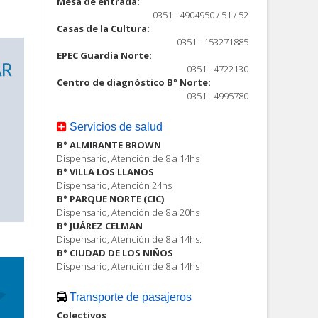
Mesa de entrada:
0351 - 4904950 / 51 / 52
Casas de la Cultura:
0351 - 153271885
EPEC Guardia Norte:
0351 - 4722130
Centro de diagnóstico B° Norte:
0351 - 4995780
Servicios de salud
B° ALMIRANTE BROWN
Dispensario, Atención de 8 a 14hs
B° VILLA LOS LLANOS
Dispensario, Atención 24hs
B° PARQUE NORTE (CIC)
Dispensario, Atención de 8 a 20hs
B° JUÁREZ CELMAN
Dispensario, Atención de 8 a 14hs.
B° CIUDAD DE LOS NIÑOS
Dispensario, Atención de 8 a 14hs
Transporte de pasajeros
Colectivos