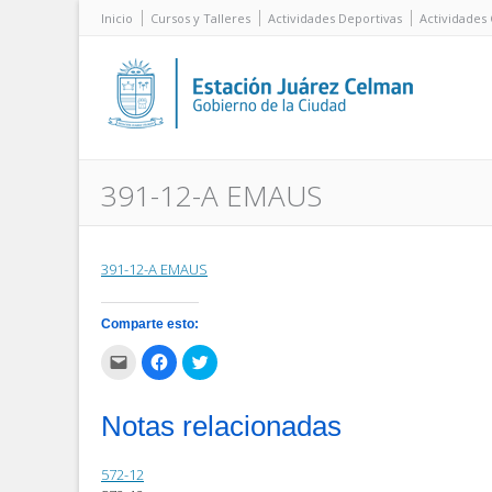
Inicio
Cursos y Talleres
Actividades Deportivas
Actividades 
391-12-A EMAUS
391-12-A EMAUS
Comparte esto:
Haz
Haz
Haz
clic
clic
clic
para
para
para
enviar
compartir
compartir
por
en
en
Notas relacionadas
correo
Facebook
Twitter
electrónico
(Se
(Se
a
abre
abre
un
en
en
572-12
amigo
una
una
(Se
ventana
ventana