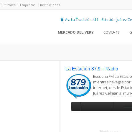
Culturales
Empresas
Instituciones
Av. La Tradición 411 - Estación Juárez 
MERCADO DELIVERY
COVID-19
G
La Estación 87.9 – Radio
Escucha FM La Estació
mientras navegas por
internet, desde Estac
Juárez Celman al mu
Se requiere actualización
Para reproducir la radio, deberá
actualizar en su navegador la versi
más reciente de
Flash plugin
.