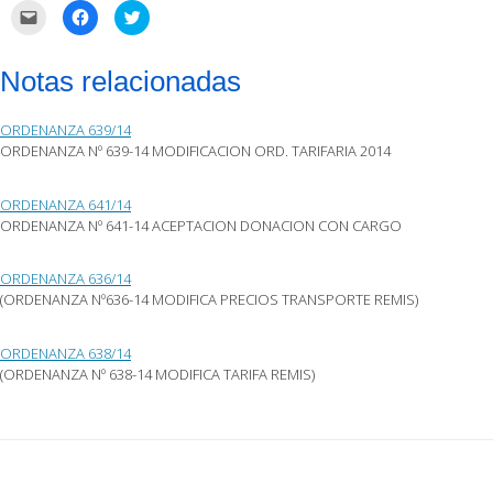
Haz
Haz
Haz
clic
clic
clic
para
para
para
enviar
compartir
compartir
por
en
en
Notas relacionadas
correo
Facebook
Twitter
electrónico
(Se
(Se
a
abre
abre
un
en
en
ORDENANZA 639/14
amigo
una
una
(Se
ventana
ventana
ORDENANZA Nº 639-14 MODIFICACION ORD. TARIFARIA 2014
abre
nueva)
nueva)
en
una
ventana
ORDENANZA 641/14
nueva)
ORDENANZA Nº 641-14 ACEPTACION DONACION CON CARGO
ORDENANZA 636/14
(ORDENANZA Nº636-14 MODIFICA PRECIOS TRANSPORTE REMIS)
ORDENANZA 638/14
(ORDENANZA Nº 638-14 MODIFICA TARIFA REMIS)
Post