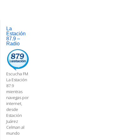
navigation
La
Estación
87.9 –
Radio
Escucha FM
La Estación
87.9
mientras
navegas por
internet,
desde
Estación
Juárez
Celman al
mundo