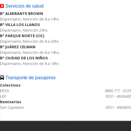
Servicios de salud
B° ALMIRANTE BROWN
Dispensario, Atención de 8 a 14hs
B° VILLA LOS LLANOS
Dispensario, Atención 24hs
B° PARQUE NORTE (CIC)
Dispensario, Atención de 8 a 20hs
B° JUÁREZ CELMAN
Dispensario, Atención de 8 a 14hs.
B° CIUDAD DE LOS NIÑOS
Dispensario, Atención de 8 a 14hs
Transporte de pasajeros
Colectivos
ERSA
0800 777 - 0123
LEP
0351 - 4636600
Remiserías
San Cayetano
0351 - 4904035
Todos los derechos reservados ® Ciudad Estación Juárez Celman 2015