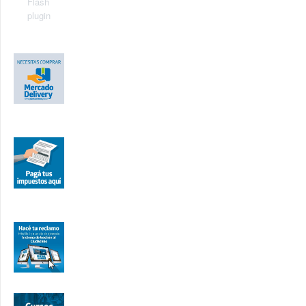
Flash
plugin
.