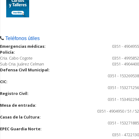
Teléfonos útiles
Emergencias médicas:
0351 - 4904955
Policía:
Cria. Cabo Cogote
0351 - 4995852
Sub Cria. Juárez Celman
0351 - 4904400
Defensa Civíl Municipal:
0351 - 153269538
CIC:
0351 - 153271256
Registro Civíl:
0351 - 153492294
Mesa de entrada:
0351 - 4904950 / 51 / 52
Casas de la Cultura:
0351 - 153271885
EPEC Guardia Norte:
0351 - 4722130