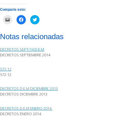
Comparte esto:
Haz
Haz
Haz
clic
clic
clic
para
para
para
enviar
compartir
compartir
por
en
en
Notas relacionadas
correo
Facebook
Twitter
electrónico
(Se
(Se
a
abre
abre
un
en
en
DECRETOS SEPT/14 D.E.M
amigo
una
una
(Se
ventana
ventana
DECRETOS SEPTIEMBRE 2014
abre
nueva)
nueva)
en
una
ventana
572-12
nueva)
572-12
DECRETOS D.E.M DICIEMBRE 2013
DECRETOS DICIEMBRE 2013
DECRETOS D.E.M ENERO 2014.
DECRETOS ENERO 2014.