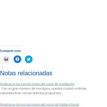
Comparte esto:
Haz
Haz
Haz
clic
clic
clic
para
para
para
enviar
compartir
compartir
por
en
en
Notas relacionadas
correo
Facebook
Twitter
electrónico
(Se
(Se
a
abre
abre
un
en
en
Finalizaron las inscripciones del curso de Depilación
amigo
una
una
(Se
ventana
ventana
Con un gran número de inscriptos, nuestra ciudad continúa
abre
nueva)
nueva)
capacitándose con las distintas propuestas…
en
una
ventana
nueva)
Finalizaron las inscripciones del curso de Estética Facial