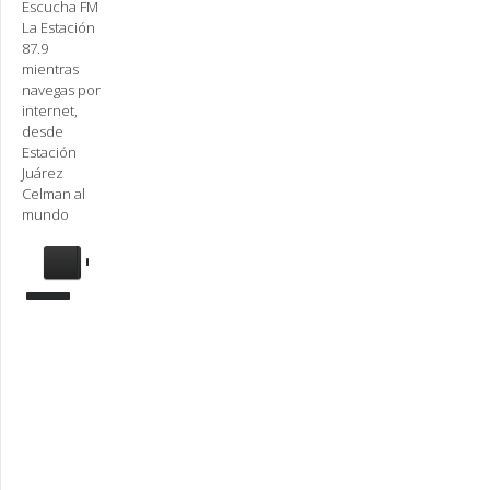
Escucha FM
La Estación
87.9
mientras
navegas por
internet,
desde
Estación
Juárez
Celman al
mundo
Se
requiere
actualización
Para
reproducir
la
radio,
deberá