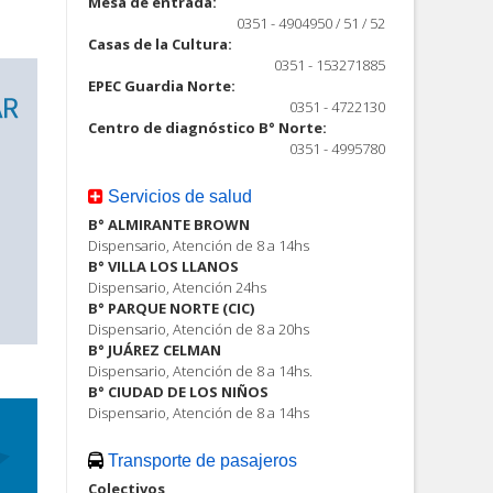
Mesa de entrada:
0351 - 4904950 / 51 / 52
Casas de la Cultura:
0351 - 153271885
EPEC Guardia Norte:
0351 - 4722130
Centro de diagnóstico B° Norte:
0351 - 4995780
Servicios de salud
B° ALMIRANTE BROWN
Dispensario, Atención de 8 a 14hs
B° VILLA LOS LLANOS
Dispensario, Atención 24hs
B° PARQUE NORTE (CIC)
Dispensario, Atención de 8 a 20hs
B° JUÁREZ CELMAN
Dispensario, Atención de 8 a 14hs.
B° CIUDAD DE LOS NIÑOS
Dispensario, Atención de 8 a 14hs
Transporte de pasajeros
Colectivos