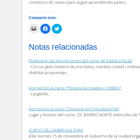
comienzo de clases para seguir aprendiendo juntos.
Comparte esto:
Haz
Haz
Haz
clic
clic
clic
para
para
para
enviar
compartir
compartir
por
en
en
Notas relacionadas
correo
Facebook
Twitter
electrónico
(Se
(Se
a
abre
abre
un
en
en
Finalizaron las inscripciones del curso de Estética Facial
amigo
una
una
(Se
ventana
ventana
Con un gran número de inscriptos, nuestra ciudad continú
abre
nueva)
nueva)
distintas propuestas…
en
una
ventana
nueva)
Inscripción al curso "Pintura Decorativa y Cotillón"
Cargando...
Inscripción al curso "Souvenir en Porcelana Fría"
Lugar y horario del curso: CIC BARRIO NORTE miércoles de 
CURSO DE LOMBRI-CULTURA
Este viernes 15 de noviembre el Gobierno de la ciudad org