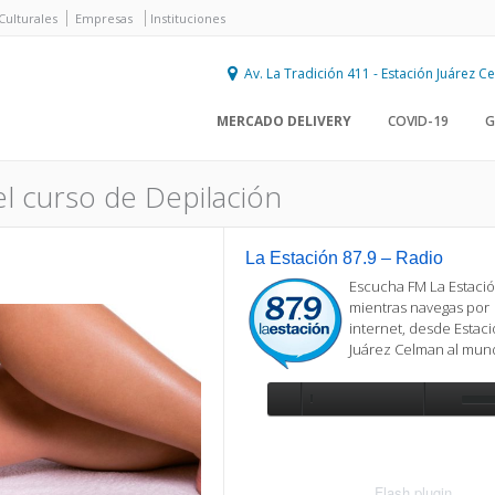
Culturales
Empresas
Instituciones
Av. La Tradición 411 - Estación Juárez 
MERCADO DELIVERY
COVID-19
G
del curso de Depilación
La Estación 87.9 – Radio
Escucha FM La Estació
mientras navegas por
internet, desde Estac
Juárez Celman al mu
Se requiere actualización
Para reproducir la radio, deberá
actualizar en su navegador la versi
más reciente de
Flash plugin
.