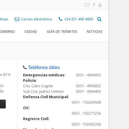
Celman
Correo electrónico
+54 351 490 4950
OBIERNO
CIUDAD
GUÍA DE TRÁMITES
NOTICIAS
Teléfonos útiles
n 87.9
Emergencias médicas:
0351 - 4904955
Policía:
ión
Cria. Cabo Cogote
0351 - 4995852
ndo
Sub Cria. Juárez Celman
0351 - 4904400
Defensa Civíl Municipal:
0351 - 153269538
CIC:
0351 - 153271256
Registro Civíl:
ón
0351 - 153492294