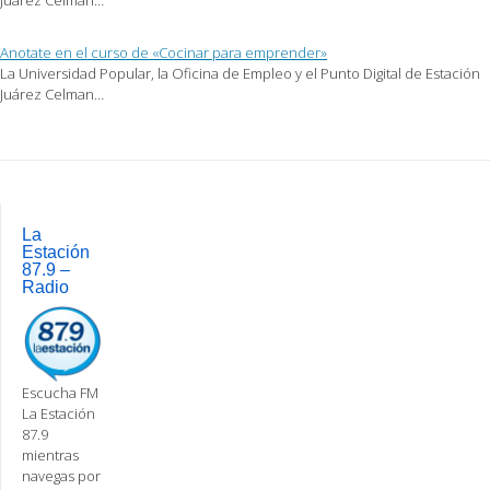
Anotate en el curso de «Cocinar para emprender»
La Universidad Popular, la Oficina de Empleo y el Punto Digital de Estación
Juárez Celman…
Post
navigation
La
Estación
87.9 –
Radio
Escucha FM
La Estación
87.9
mientras
navegas por