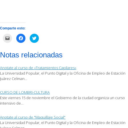
Comparte esto:
Haz
Haz
Haz
clic
clic
clic
para
para
para
enviar
compartir
compartir
por
en
en
Notas relacionadas
correo
Facebook
Twitter
electrónico
(Se
(Se
a
abre
abre
un
en
en
Anotate al curso de «Tratamientos Capilares»
amigo
una
una
(Se
ventana
ventana
La Universidad Popular, el Punto Digital y la Oficina de Empleo de Estación
abre
nueva)
nueva)
Juárez Celman…
en
una
ventana
nueva)
CURSO DE LOMBRI-CULTURA
Este viernes 15 de noviembre el Gobierno de la ciudad organiza un curso
intensivo de…
Anotate al curso de "Maquillaje Social"
La Universidad Popular, el Punto Digital y la Oficina de Empleo de Estación
Juárez Celman…