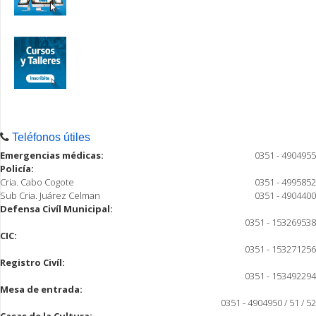
Teléfonos útiles
Emergencias médicas:
0351 - 4904955
Policía:
Cria. Cabo Cogote
0351 - 4995852
Sub Cria. Juárez Celman
0351 - 4904400
Defensa Civíl Municipal:
0351 - 153269538
CIC:
0351 - 153271256
Registro Civíl:
0351 - 153492294
Mesa de entrada:
0351 - 4904950 / 51 / 52
Casas de la Cultura: