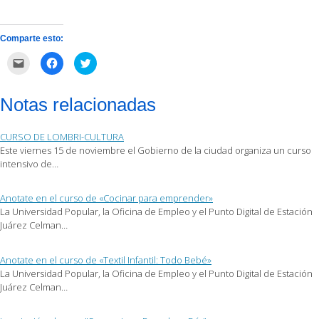
Comparte esto:
Haz
Haz
Haz
clic
clic
clic
para
para
para
enviar
compartir
compartir
por
en
en
Notas relacionadas
correo
Facebook
Twitter
electrónico
(Se
(Se
a
abre
abre
un
en
en
CURSO DE LOMBRI-CULTURA
amigo
una
una
(Se
ventana
ventana
Este viernes 15 de noviembre el Gobierno de la ciudad organiza un curso
abre
nueva)
nueva)
intensivo de…
en
una
ventana
nueva)
Anotate en el curso de «Cocinar para emprender»
La Universidad Popular, la Oficina de Empleo y el Punto Digital de Estación
Juárez Celman…
Anotate en el curso de «Textil Infantil: Todo Bebé»
La Universidad Popular, la Oficina de Empleo y el Punto Digital de Estación
Juárez Celman…