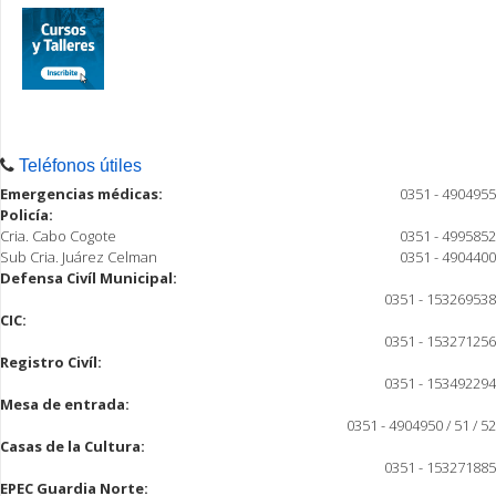
Teléfonos útiles
Emergencias médicas:
0351 - 4904955
Policía:
Cria. Cabo Cogote
0351 - 4995852
Sub Cria. Juárez Celman
0351 - 4904400
Defensa Civíl Municipal:
0351 - 153269538
CIC:
0351 - 153271256
Registro Civíl:
0351 - 153492294
Mesa de entrada:
0351 - 4904950 / 51 / 52
Casas de la Cultura:
0351 - 153271885
EPEC Guardia Norte: