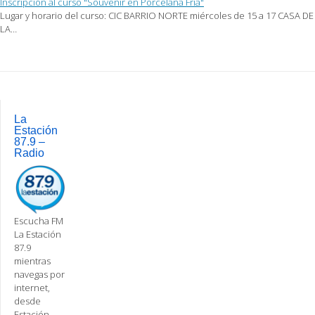
Inscripción al curso "Souvenir en Porcelana Fría"
Lugar y horario del curso: CIC BARRIO NORTE miércoles de 15 a 17 CASA DE
LA…
Post
navigation
La
Estación
87.9 –
Radio
Escucha FM
La Estación
87.9
mientras
navegas por
internet,
desde
Estación