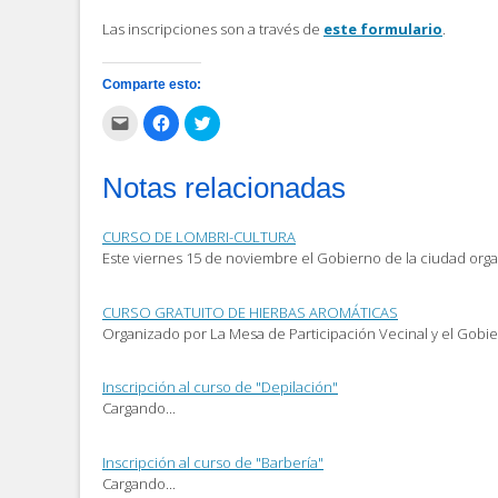
Las inscripciones son a través de
este formulario
.
Comparte esto:
Haz
Haz
Haz
clic
clic
clic
para
para
para
enviar
compartir
compartir
por
en
en
Notas relacionadas
correo
Facebook
Twitter
electrónico
(Se
(Se
a
abre
abre
un
en
en
CURSO DE LOMBRI-CULTURA
amigo
una
una
(Se
ventana
ventana
Este viernes 15 de noviembre el Gobierno de la ciudad org
abre
nueva)
nueva)
en
una
ventana
CURSO GRATUITO DE HIERBAS AROMÁTICAS
nueva)
Organizado por La Mesa de Participación Vecinal y el Gobi
Inscripción al curso de "Depilación"
Cargando...
Inscripción al curso de "Barbería"
Cargando...