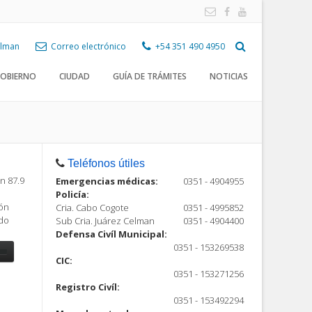
Celman
Correo electrónico
+54 351 490 4950
OBIERNO
CIUDAD
GUÍA DE TRÁMITES
NOTICIAS
Teléfonos útiles
n 87.9
Emergencias médicas:
0351 - 4904955
Policía:
ión
Cria. Cabo Cogote
0351 - 4995852
ndo
Sub Cria. Juárez Celman
0351 - 4904400
Defensa Civíl Municipal:
0351 - 153269538
CIC:
0351 - 153271256
Registro Civíl:
ón
0351 - 153492294