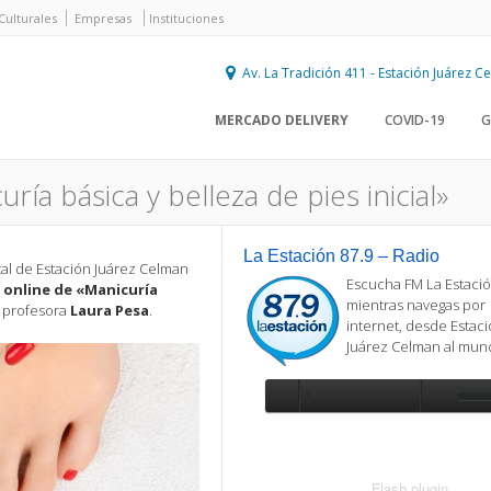
Culturales
Empresas
Instituciones
Av. La Tradición 411 - Estación Juárez 
MERCADO DELIVERY
COVID-19
G
ía básica y belleza de pies inicial»
La Estación 87.9 – Radio
tal de Estación Juárez Celman
Escucha FM La Estació
o online de «Manicuría
mientras navegas por
a profesora
Laura Pesa
.
internet, desde Estac
Juárez Celman al mu
Se requiere actualización
Para reproducir la radio, deberá
actualizar en su navegador la versi
más reciente de
Flash plugin
.