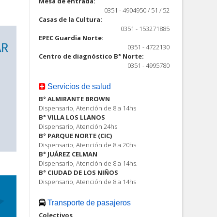
Mesa de entrada:
0351 - 4904950 / 51 / 52
Casas de la Cultura:
0351 - 153271885
EPEC Guardia Norte:
0351 - 4722130
Centro de diagnóstico B° Norte:
0351 - 4995780
Servicios de salud
B° ALMIRANTE BROWN
Dispensario, Atención de 8 a 14hs
B° VILLA LOS LLANOS
Dispensario, Atención 24hs
B° PARQUE NORTE (CIC)
Dispensario, Atención de 8 a 20hs
B° JUÁREZ CELMAN
Dispensario, Atención de 8 a 14hs.
B° CIUDAD DE LOS NIÑOS
Dispensario, Atención de 8 a 14hs
Transporte de pasajeros
Colectivos