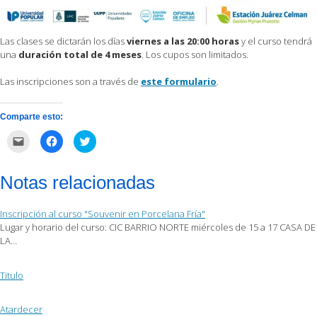
Las clases se dictarán los días
viernes a las 20:00 horas
y el curso tendrá
una
duración total de 4 meses
. Los cupos son limitados.
Las inscripciones son a través de
este formulario
.
Comparte esto:
Haz
Haz
Haz
clic
clic
clic
para
para
para
enviar
compartir
compartir
por
en
en
Notas relacionadas
correo
Facebook
Twitter
electrónico
(Se
(Se
a
abre
abre
un
en
en
Inscripción al curso "Souvenir en Porcelana Fría"
amigo
una
una
(Se
ventana
ventana
Lugar y horario del curso: CIC BARRIO NORTE miércoles de 15 a 17 CASA DE
abre
nueva)
nueva)
LA…
en
una
ventana
nueva)
Titulo
Atardecer