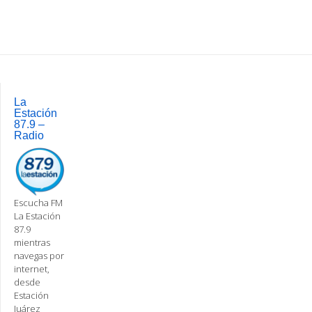
Post
navigation
La
Estación
87.9 –
Radio
Escucha FM
La Estación
87.9
mientras
navegas por
internet,
desde
Estación
Juárez