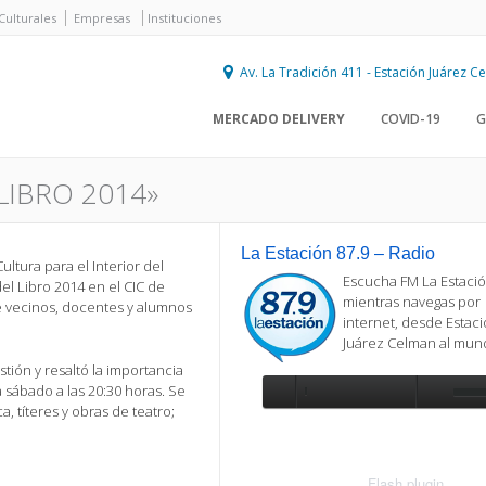
Culturales
Empresas
Instituciones
Av. La Tradición 411 - Estación Juárez 
MERCADO DELIVERY
COVID-19
G
LIBRO 2014»
La Estación 87.9 – Radio
ltura para el Interior del
Escucha FM La Estació
el Libro 2014 en el CIC de
mientras navegas por
de vecinos, docentes y alumnos
internet, desde Estac
Juárez Celman al mu
tión y resaltó la importancia
sábado a las 20:30 horas. Se
a, títeres y obras de teatro;
Se requiere actualización
Para reproducir la radio, deberá
actualizar en su navegador la versi
más reciente de
Flash plugin
.