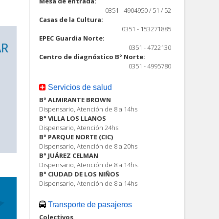
Mesa de entrada:
0351 - 4904950 / 51 / 52
Casas de la Cultura:
0351 - 153271885
EPEC Guardia Norte:
0351 - 4722130
Centro de diagnóstico B° Norte:
0351 - 4995780
Servicios de salud
B° ALMIRANTE BROWN
Dispensario, Atención de 8 a 14hs
B° VILLA LOS LLANOS
Dispensario, Atención 24hs
B° PARQUE NORTE (CIC)
Dispensario, Atención de 8 a 20hs
B° JUÁREZ CELMAN
Dispensario, Atención de 8 a 14hs.
B° CIUDAD DE LOS NIÑOS
Dispensario, Atención de 8 a 14hs
Transporte de pasajeros
Colectivos