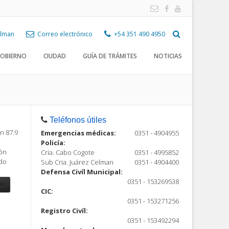
Celman
Correo electrónico
+54 351 490 4950
OBIERNO
CIUDAD
GUÍA DE TRÁMITES
NOTICIAS
Teléfonos útiles
n 87.9
Emergencias médicas:
0351 - 4904955
Policía:
ión
Cria. Cabo Cogote
0351 - 4995852
ndo
Sub Cria. Juárez Celman
0351 - 4904400
Defensa Civíl Municipal:
0351 - 153269538
CIC:
0351 - 153271256
Registro Civíl:
ón
0351 - 153492294