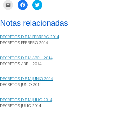
Haz
Haz
Haz
clic
clic
clic
para
para
para
enviar
compartir
compartir
por
en
en
Notas relacionadas
correo
Facebook
Twitter
electrónico
(Se
(Se
a
abre
abre
un
en
en
DECRETOS D.E.M FEBRERO 2014
amigo
una
una
(Se
ventana
ventana
DECRETOS FEBRERO 2014
abre
nueva)
nueva)
en
una
ventana
DECRETOS D.E.M ABRIL 2014
nueva)
DECRETOS ABRIL 2014
DECRETOS D.E.M JUNIO 2014
DECRETOS JUNIO 2014
DECRETOS D.E.M JULIO 2014
DECRETOS JULIO 2014
Post