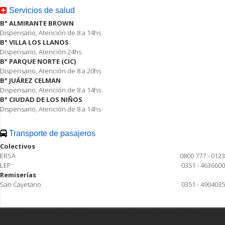
Servicios de salud
B° ALMIRANTE BROWN
Dispensario, Atención de 8 a 14hs
B° VILLA LOS LLANOS
Dispensario, Atención 24hs
B° PARQUE NORTE (CIC)
Dispensario, Atención de 8 a 20hs
B° JUÁREZ CELMAN
Dispensario, Atención de 8 a 14hs.
B° CIUDAD DE LOS NIÑOS
Dispensario, Atención de 8 a 14hs
Transporte de pasajeros
Colectivos
ERSA
0800 777 - 0123
LEP
0351 - 4636600
Remiserías
San Cayetano
0351 - 4904035
Todos los derechos reservados ® Ciudad Estación Juárez Celman 2015