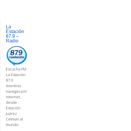
navigation
La
Estación
87.9 –
Radio
Escucha FM
La Estación
87.9
mientras
navegas por
internet,
desde
Estación
Juárez
Celman al
mundo