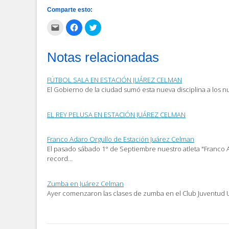
Comparte esto:
Haz
Haz
Haz
clic
clic
clic
para
para
para
enviar
compartir
compartir
por
en
en
Notas relacionadas
correo
Facebook
Twitter
electrónico
(Se
(Se
a
abre
abre
un
en
en
FÚTBOL SALA EN ESTACIÓN JUÁREZ CELMAN
amigo
una
una
(Se
ventana
ventana
El Gobierno de la ciudad sumó esta nueva disciplina a los
abre
nueva)
nueva)
en
una
ventana
EL REY PELUSA EN ESTACIÓN JUÁREZ CELMAN
nueva)
Franco Adaro Orgullo de Estación Juárez Celman
El pasado sábado 1° de Septiembre nuestro atleta "Franco
record…
Zumba en Juárez Celman
Ayer comenzaron las clases de zumba en el Club Juventud 