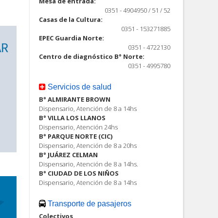
Mesa de entrada:
0351 - 4904950 / 51 / 52
Casas de la Cultura:
0351 - 153271885
EPEC Guardia Norte:
0351 - 4722130
Centro de diagnóstico B° Norte:
0351 - 4995780
Servicios de salud
B° ALMIRANTE BROWN
Dispensario, Atención de 8 a 14hs
B° VILLA LOS LLANOS
Dispensario, Atención 24hs
B° PARQUE NORTE (CIC)
Dispensario, Atención de 8 a 20hs
B° JUÁREZ CELMAN
Dispensario, Atención de 8 a 14hs.
B° CIUDAD DE LOS NIÑOS
Dispensario, Atención de 8 a 14hs
Transporte de pasajeros
Colectivos