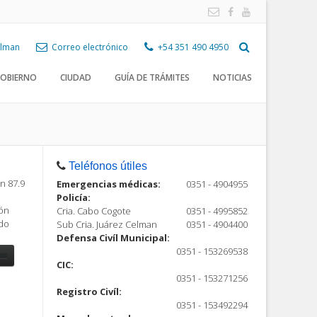
Celman
Correo electrónico
+54 351 490 4950
OBIERNO
CIUDAD
GUÍA DE TRÁMITES
NOTICIAS
Teléfonos útiles
n 87.9
Emergencias médicas:
0351 - 4904955
Policía:
ión
Cria. Cabo Cogote
0351 - 4995852
ndo
Sub Cria. Juárez Celman
0351 - 4904400
Defensa Civíl Municipal:
0351 - 153269538
CIC:
0351 - 153271256
Registro Civíl:
ón
0351 - 153492294