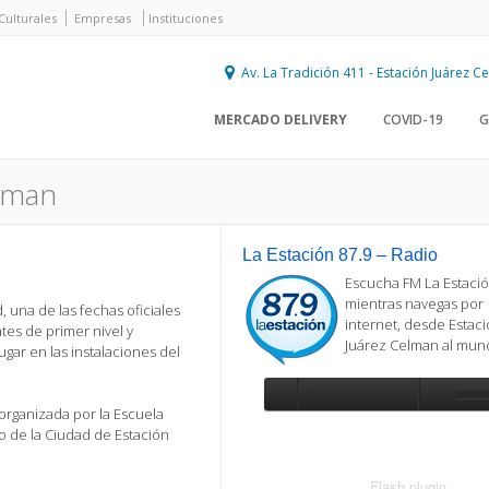
Culturales
Empresas
Instituciones
Av. La Tradición 411 - Estación Juárez 
MERCADO DELIVERY
COVID-19
G
lman
La Estación 87.9 – Radio
Escucha FM La Estació
mientras navegas por
, una de las fechas oficiales
internet, desde Estac
s de primer nivel y
Juárez Celman al mu
gar en las instalaciones del
organizada por la Escuela
Se requiere actualización
o de la Ciudad de Estación
Para reproducir la radio, deberá
actualizar en su navegador la versi
más reciente de
Flash plugin
.