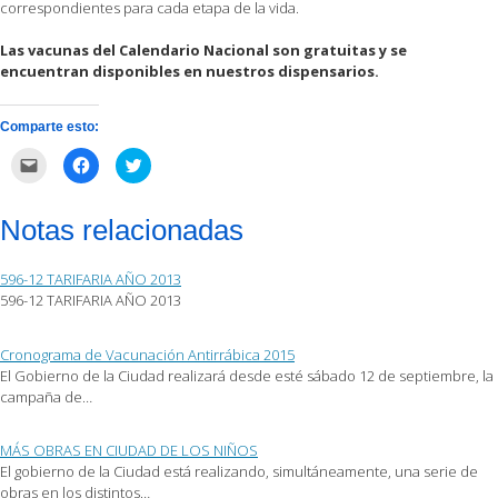
correspondientes para cada etapa de la vida.
Las vacunas del Calendario Nacional son gratuitas y se
encuentran disponibles en nuestros dispensarios.
Comparte esto:
Haz
Haz
Haz
clic
clic
clic
para
para
para
enviar
compartir
compartir
por
en
en
Notas relacionadas
correo
Facebook
Twitter
electrónico
(Se
(Se
a
abre
abre
un
en
en
596-12 TARIFARIA AÑO 2013
amigo
una
una
(Se
ventana
ventana
596-12 TARIFARIA AÑO 2013
abre
nueva)
nueva)
en
una
ventana
Cronograma de Vacunación Antirrábica 2015
nueva)
El Gobierno de la Ciudad realizará desde esté sábado 12 de septiembre, la
campaña de…
MÁS OBRAS EN CIUDAD DE LOS NIÑOS
El gobierno de la Ciudad está realizando, simultáneamente, una serie de
obras en los distintos…