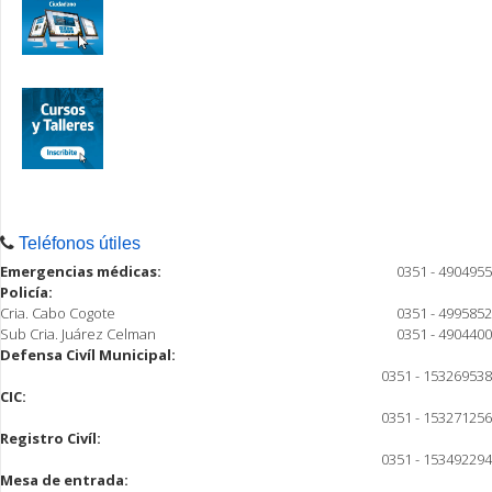
Teléfonos útiles
Emergencias médicas:
0351 - 4904955
Policía:
Cria. Cabo Cogote
0351 - 4995852
Sub Cria. Juárez Celman
0351 - 4904400
Defensa Civíl Municipal:
0351 - 153269538
CIC:
0351 - 153271256
Registro Civíl:
0351 - 153492294
Mesa de entrada: