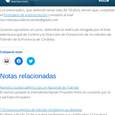
Los interesados, que deberán tener más de 18 años, tienen que completar
el
formulario de preinscripción
y enviarlo al mail
Secretariaacademicaente@gmail.com
Quienes aprueben el curso, obtendrán la matrícula otorgada por el Ente
Intermunicipal de Control y la Dirección de Prevención de Accidentes de
Tránsito de la Provincia de Córdoba.
Comparte esto:
Haz
Haz
Haz
clic
clic
clic
para
para
para
enviar
compartir
compartir
por
en
en
Notas relacionadas
correo
Facebook
Twitter
electrónico
(Se
(Se
a
abre
abre
un
en
en
Nuestra ciudad adhirió a la Ley Nacional de Tránsito
amigo
una
una
(Se
ventana
ventana
El viernes pasado la intendenta Myrian Prunotto firmó el convenio por el
abre
nueva)
nueva)
cual Estación Juárez…
en
una
ventana
nueva)
110 nuevos agentes de tránsito recibieron su diploma
El último sábado 15 de octubre recibieron sus certificados 110 nuevos