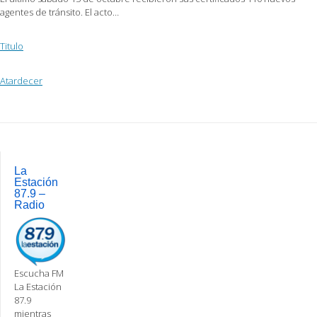
agentes de tránsito. El acto…
Titulo
Atardecer
Post
navigation
La
Estación
87.9 –
Radio
Escucha FM
La Estación
87.9
mientras