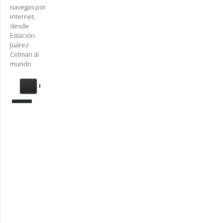
navegas por
internet,
desde
Estación
Juárez
Celman al
mundo
Se
requiere
actualización
Para
reproducir
la
radio,
deberá
actualizar
en su
navegador