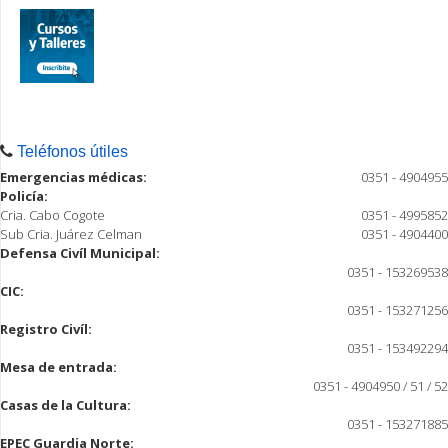
Teléfonos útiles
Emergencias médicas:
0351 - 4904955
Policía:
Cria. Cabo Cogote
0351 - 4995852
Sub Cria. Juárez Celman
0351 - 4904400
Defensa Civíl Municipal:
0351 - 153269538
CIC:
0351 - 153271256
Registro Civíl:
0351 - 153492294
Mesa de entrada:
0351 - 4904950 / 51 / 52
Casas de la Cultura:
0351 - 153271885
EPEC Guardia Norte: