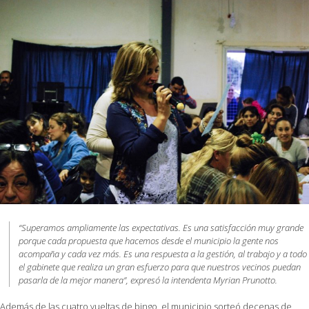
“Superamos ampliamente las expectativas. Es una satisfacción muy grande
porque cada propuesta que hacemos desde el municipio la gente nos
acompaña y cada vez más. Es una respuesta a la gestión, al trabajo y a todo
el gabinete que realiza un gran esfuerzo para que nuestros vecinos puedan
pasarla de la mejor manera”, expresó la intendenta Myrian Prunotto.
Además de las cuatro vueltas de bingo, el municipio sorteó decenas de