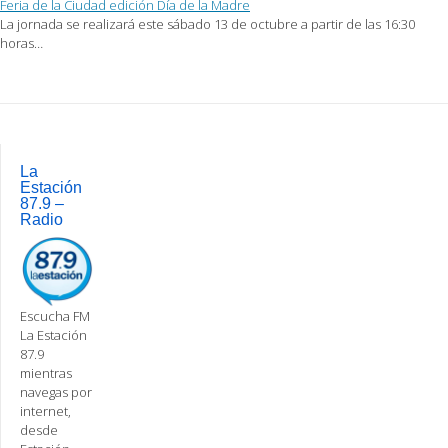
Feria de la Ciudad edición Día de la Madre
La jornada se realizará este sábado 13 de octubre a partir de las 16:30
horas…
Post
navigation
La
Estación
87.9 –
Radio
Escucha FM
La Estación
87.9
mientras
navegas por
internet,
desde