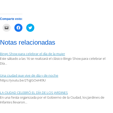
Comparte esto:
Haz
Haz
Haz
clic
clic
clic
para
para
para
enviar
compartir
compartir
por
en
en
Notas relacionadas
correo
Facebook
Twitter
electrónico
(Se
(Se
a
abre
abre
un
en
en
Bingo Show para celebrar el día de la mujer
amigo
una
una
(Se
ventana
ventana
Este sábado a las 16 se realizará el clásico Bingo Show para celebrar el
abre
nueva)
nueva)
Día…
en
una
ventana
nueva)
Una ciudad que vive de día y de noche
https://youtu.be/2TqJGOeHt9U
LA CIUDAD CELEBRÓ EL DÍA DE LOS JARDINES
En una fiesta organizada por el Gobierno de la Ciudad, los Jardines de
Infantes llevaron…