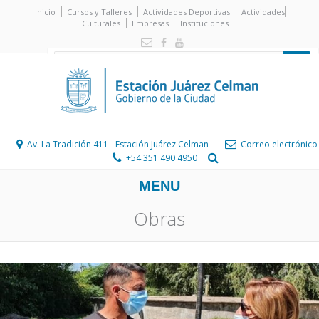
Inicio
Cursos y Talleres
Actividades Deportivas
Actividades
Culturales
Empresas
Instituciones
Av. La Tradición 411 - Estación Juárez Celman
Correo electrónico
+54 351 490 4950
MENU
Obras