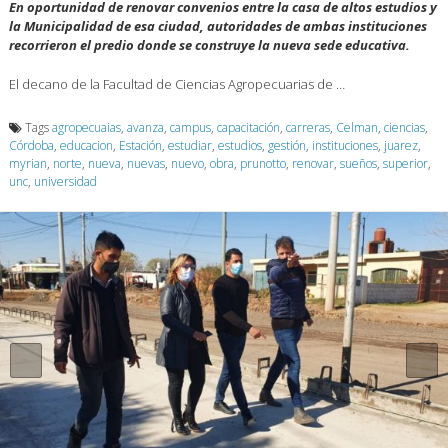
En oportunidad de renovar convenios entre la casa de altos estudios y
la Municipalidad de esa ciudad, autoridades de ambas instituciones
recorrieron el predio donde se construye la nueva sede educativa.
El decano de la Facultad de Ciencias Agropecuarias de …
Tags
agropecuaias
,
avanza
,
campus
,
capacitación
,
carreras
,
Celman
,
ciencias
,
Córdoba
,
educacion
,
Estación
,
estudiar
,
estudios
,
gestión
,
instituciones
,
juarez
,
myrian
,
norte
,
nueva
,
nuevas
,
nuevo
,
obra
,
prunotto
,
renovar
,
sueños
,
superior
,
unc
,
universidad