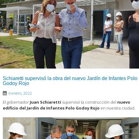
Schiaretti supervisó la obra del nuevo Jardín de Infantes Polo
Godoy Rojo
6 enero, 2022
El gobernador
Juan Schiaretti
supervisó la construcción del
nuevo
edificio del
Jardín de Infantes Polo Godoy Rojo
en nuestra ciudad.