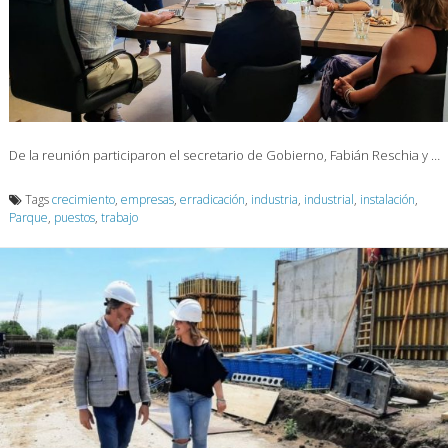
De la reunión participaron el secretario de Gobierno, Fabián Reschia y …
Tags
crecimiento
,
empresas
,
erradicación
,
industria
,
industrial
,
instalación
,
Parque
,
puestos
,
trabajo