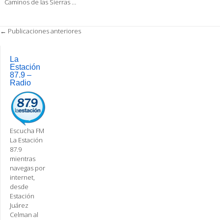
Caminos de las Sierras …
Post
←
Publicaciones anteriores
navigation
La
Estación
87.9 –
Radio
Escucha FM
La Estación
87.9
mientras
navegas por
internet,
desde
Estación
Juárez
Celman al