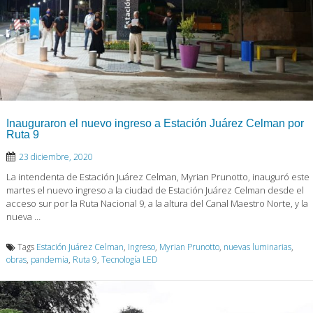
Inauguraron el nuevo ingreso a Estación Juárez Celman por
Ruta 9
23 diciembre, 2020
La intendenta de Estación Juárez Celman, Myrian Prunotto, inauguró este
martes el nuevo ingreso a la ciudad de Estación Juárez Celman desde el
acceso sur por la Ruta Nacional 9, a la altura del Canal Maestro Norte, y la
nueva …
Tags
Estación Juárez Celman
,
Ingreso
,
Myrian Prunotto
,
nuevas luminarias
,
obras
,
pandemia
,
Ruta 9
,
Tecnología LED