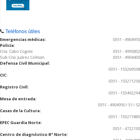
Teléfonos útiles
Emergencias médicas:
0351 - 4904955
Policía:
Cria. Cabo Cogote
0351 - 4995852
Sub Cria. Juárez Celman
0351 - 4904400
Defensa Civíl Municipal:
0351 - 153269538
CIC:
0351 - 153271256
Registro Civíl:
0351 - 153492294
Mesa de entrada:
0351 - 4904950 / 51 / 52
Casas de la Cultura:
0351 - 153271885
EPEC Guardia Norte:
0351 - 4722130
Centro de diagnóstico B° Norte: