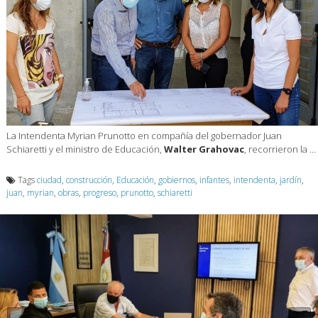
La Intendenta Myrian Prunotto en compañía del gobernador Juan
Schiaretti y el ministro de Educación,
Walter Grahovac
, recorrieron la …
Tags
ciudad
,
construcción
,
Educación
,
gobiernos
,
infantes
,
intendenta
,
jardín
,
juan
,
myrian
,
obras
,
progreso
,
prunotto
,
schiaretti