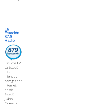
Post
navigation
La
Estación
87.9 –
Radio
Escucha FM
La Estación
87.9
mientras
navegas por
internet,
desde
Estación
Juárez
Celman al