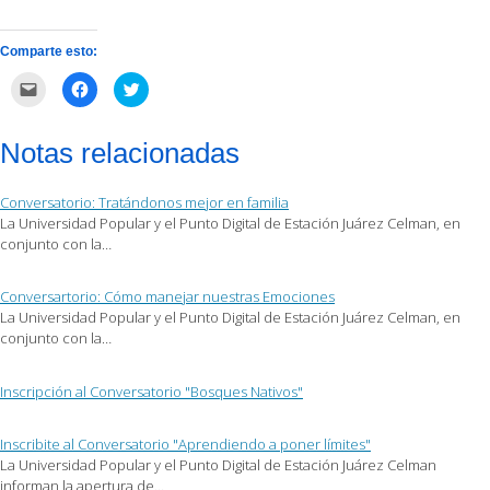
Comparte esto:
Haz
Haz
Haz
clic
clic
clic
para
para
para
enviar
compartir
compartir
por
en
en
Notas relacionadas
correo
Facebook
Twitter
electrónico
(Se
(Se
a
abre
abre
un
en
en
Conversatorio: Tratándonos mejor en familia
amigo
una
una
(Se
ventana
ventana
La Universidad Popular y el Punto Digital de Estación Juárez Celman, en
abre
nueva)
nueva)
conjunto con la…
en
una
ventana
nueva)
Conversartorio: Cómo manejar nuestras Emociones
La Universidad Popular y el Punto Digital de Estación Juárez Celman, en
conjunto con la…
Inscripción al Conversatorio "Bosques Nativos"
Inscribite al Conversatorio "Aprendiendo a poner límites"
La Universidad Popular y el Punto Digital de Estación Juárez Celman
informan la apertura de…