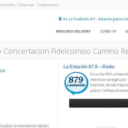
Culturales
Empresas
Instituciones
Av. La Tradición 411 - Estación Juárez 
MERCADO DELIVERY
COVID-19
G
o Concertacion Fideicomiso Camino Re
La Estación 87.9 – Radio
eal
Escucha FM La Estació
mientras navegas por
internet, desde Estac
Juárez Celman al mu
Se requiere actualización
Para reproducir la radio, deberá
actualizar en su navegador la versi
 Ciudad, la Intendente Myrian
más reciente de
Flash plugin
.