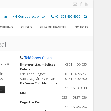
Celman
Correo electrónico
+54 351 490 4950
OBIERNO
CIUDAD
GUÍA DE TRÁMITES
NOTICIAS
al
Teléfonos útiles
n 87.9
Emergencias médicas:
0351 - 4904955
Policía:
ión
Cria. Cabo Cogote
0351 - 4995852
ndo
Sub Cria. Juárez Celman
0351 - 4904400
Defensa Civíl Municipal:
0351 - 153269538
CIC:
0351 - 153271256
Registro Civíl:
ón
0351 - 153492294