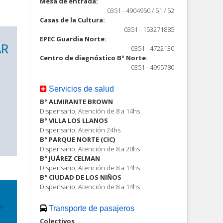
Mesa de entrada:
0351 - 4904950 / 51 / 52
Casas de la Cultura:
0351 - 153271885
EPEC Guardia Norte:
0351 - 4722130
Centro de diagnóstico B° Norte:
0351 - 4995780
Servicios de salud
B° ALMIRANTE BROWN
Dispensario, Atención de 8 a 14hs
B° VILLA LOS LLANOS
Dispensario, Atención 24hs
B° PARQUE NORTE (CIC)
Dispensario, Atención de 8 a 20hs
B° JUÁREZ CELMAN
Dispensario, Atención de 8 a 14hs.
B° CIUDAD DE LOS NIÑOS
Dispensario, Atención de 8 a 14hs
Transporte de pasajeros
Colectivos