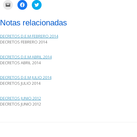
Haz
Haz
Haz
clic
clic
clic
para
para
para
enviar
compartir
compartir
por
en
en
Notas relacionadas
correo
Facebook
Twitter
electrónico
(Se
(Se
a
abre
abre
un
en
en
DECRETOS D.E.M FEBRERO 2014
amigo
una
una
(Se
ventana
ventana
DECRETOS FEBRERO 2014
abre
nueva)
nueva)
en
una
ventana
DECRETOS D.E.M ABRIL 2014
nueva)
DECRETOS ABRIL 2014
DECRETOS D.E.M JULIO 2014
DECRETOS JULIO 2014
DECRETOS JUNIO 2012
DECRETOS JUNIO 2012
Post