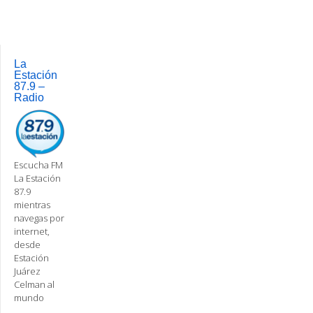
navigation
La
Estación
87.9 –
Radio
Escucha FM
La Estación
87.9
mientras
navegas por
internet,
desde
Estación
Juárez
Celman al
mundo