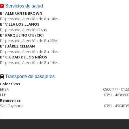
Servicios de salud
B° ALMIRANTE BROWN
Dispensario, Atención de 8 a 14hs
B° VILLA LOS LLANOS
Dispensario, Atención 24hs
B° PARQUE NORTE (CIC)
Dispensario, Atención de 8 a 20hs
B° JUÁREZ CELMAN
Dispensario, Atención de 8 a 14hs.
B° CIUDAD DE LOS NIÑOS
Dispensario, Atención de 8 a 14hs
Transporte de pasajeros
Colectivos
ERSA
0800 777 - 0123
LEP
0351 - 4636600
Remiserías
San Cayetano
0351 - 4904035
Todos los derechos reservados ® Ciudad Estación Juárez Celman 2015