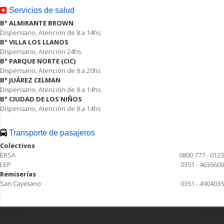
Servicios de salud
B° ALMIRANTE BROWN
Dispensario, Atención de 8 a 14hs
B° VILLA LOS LLANOS
Dispensario, Atención 24hs
B° PARQUE NORTE (CIC)
Dispensario, Atención de 8 a 20hs
B° JUÁREZ CELMAN
Dispensario, Atención de 8 a 14hs.
B° CIUDAD DE LOS NIÑOS
Dispensario, Atención de 8 a 14hs
Transporte de pasajeros
Colectivos
ERSA
0800 777 - 0123
LEP
0351 - 4636600
Remiserías
San Cayetano
0351 - 4904035
Todos los derechos reservados ® Ciudad Estación Juárez Celman 2015