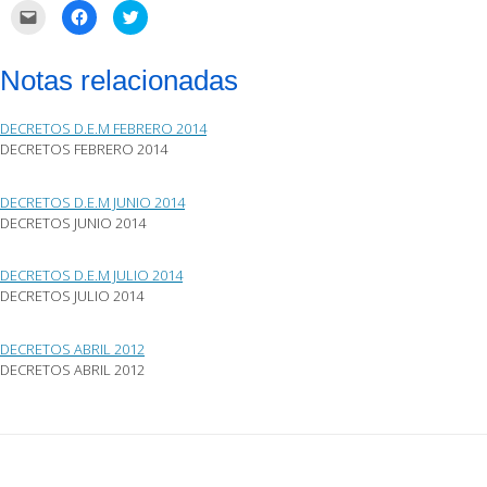
Haz
Haz
Haz
clic
clic
clic
para
para
para
enviar
compartir
compartir
por
en
en
Notas relacionadas
correo
Facebook
Twitter
electrónico
(Se
(Se
a
abre
abre
un
en
en
DECRETOS D.E.M FEBRERO 2014
amigo
una
una
(Se
ventana
ventana
DECRETOS FEBRERO 2014
abre
nueva)
nueva)
en
una
ventana
DECRETOS D.E.M JUNIO 2014
nueva)
DECRETOS JUNIO 2014
DECRETOS D.E.M JULIO 2014
DECRETOS JULIO 2014
DECRETOS ABRIL 2012
DECRETOS ABRIL 2012
Post