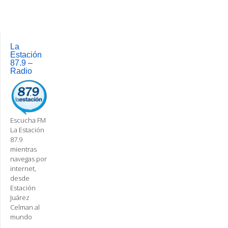
navigation
La
Estación
87.9 –
Radio
Escucha FM
La Estación
87.9
mientras
navegas por
internet,
desde
Estación
Juárez
Celman al
mundo