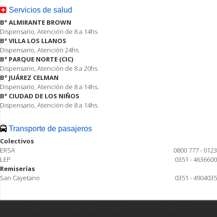
Servicios de salud
B° ALMIRANTE BROWN
Dispensario, Atención de 8 a 14hs
B° VILLA LOS LLANOS
Dispensario, Atención 24hs
B° PARQUE NORTE (CIC)
Dispensario, Atención de 8 a 20hs
B° JUÁREZ CELMAN
Dispensario, Atención de 8 a 14hs.
B° CIUDAD DE LOS NIÑOS
Dispensario, Atención de 8 a 14hs
Transporte de pasajeros
Colectivos
ERSA
0800 777 - 0123
LEP
0351 - 4636600
Remiserías
San Cayetano
0351 - 4904035
Todos los derechos reservados ® Ciudad Estación Juárez Celman 2015