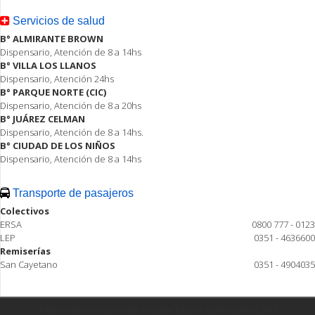
Servicios de salud
B° ALMIRANTE BROWN
Dispensario, Atención de 8 a 14hs
B° VILLA LOS LLANOS
Dispensario, Atención 24hs
B° PARQUE NORTE (CIC)
Dispensario, Atención de 8 a 20hs
B° JUÁREZ CELMAN
Dispensario, Atención de 8 a 14hs.
B° CIUDAD DE LOS NIÑOS
Dispensario, Atención de 8 a 14hs
Transporte de pasajeros
Colectivos
ERSA
0800 777 - 0123
LEP
0351 - 4636600
Remiserías
San Cayetano
0351 - 4904035
Todos los derechos reservados ® Ciudad Estación Juárez Celman 2015