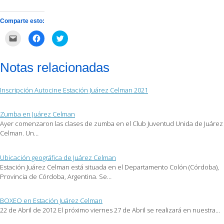
Comparte esto:
Haz
Haz
Haz
clic
clic
clic
para
para
para
enviar
compartir
compartir
por
en
en
Notas relacionadas
correo
Facebook
Twitter
electrónico
(Se
(Se
a
abre
abre
un
en
en
Inscripción Autocine Estación Juárez Celman 2021
amigo
una
una
(Se
ventana
ventana
abre
nueva)
nueva)
en
Zumba en Juárez Celman
una
ventana
Ayer comenzaron las clases de zumba en el Club Juventud Unida de Juárez
nueva)
Celman. Un…
Ubicación geográfica de Juárez Celman
Estación Juárez Celman está situada en el Departamento Colón (Córdoba),
Provincia de Córdoba, Argentina. Se…
BOXEO en Estación Juárez Celman
22 de Abril de 2012 El próximo viernes 27 de Abril se realizará en nuestra…