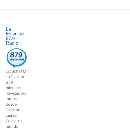
Post
navigation
La
Estación
87.9 –
Radio
Escucha FM
La Estación
87.9
mientras
navegas por
internet,
desde
Estación
Juárez
Celman al
mundo