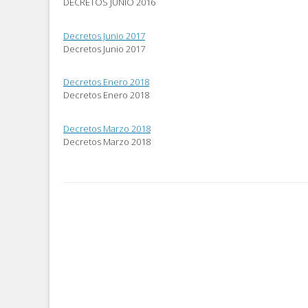
DECRETOS JUNIO 2016
abre
nueva)
nueva)
en
una
ventana
Decretos Junio 2017
nueva)
Decretos Junio 2017
Decretos Enero 2018
Decretos Enero 2018
Decretos Marzo 2018
Decretos Marzo 2018
Post
navigation