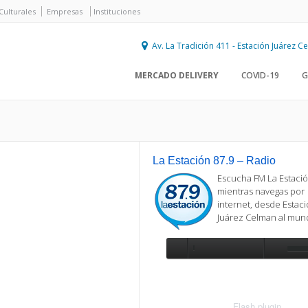
Culturales
Empresas
Instituciones
Av. La Tradición 411 - Estación Juárez 
MERCADO DELIVERY
COVID-19
G
La Estación 87.9 – Radio
Escucha FM La Estació
mientras navegas por
internet, desde Estac
Juárez Celman al mu
Se requiere actualización
Para reproducir la radio, deberá
actualizar en su navegador la versi
más reciente de
Flash plugin
.