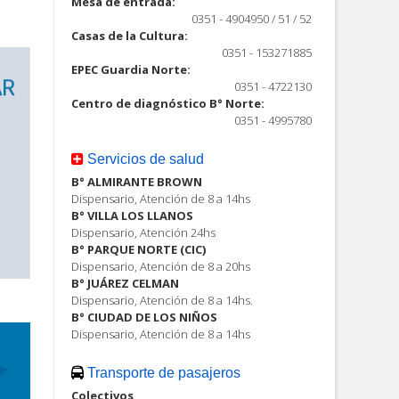
Mesa de entrada:
0351 - 4904950 / 51 / 52
Casas de la Cultura:
0351 - 153271885
EPEC Guardia Norte:
0351 - 4722130
Centro de diagnóstico B° Norte:
0351 - 4995780
Servicios de salud
B° ALMIRANTE BROWN
Dispensario, Atención de 8 a 14hs
B° VILLA LOS LLANOS
Dispensario, Atención 24hs
B° PARQUE NORTE (CIC)
Dispensario, Atención de 8 a 20hs
B° JUÁREZ CELMAN
Dispensario, Atención de 8 a 14hs.
B° CIUDAD DE LOS NIÑOS
Dispensario, Atención de 8 a 14hs
Transporte de pasajeros
Colectivos