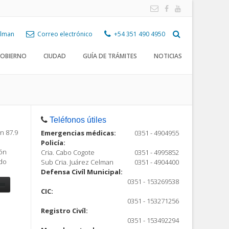
Celman
Correo electrónico
+54 351 490 4950
OBIERNO
CIUDAD
GUÍA DE TRÁMITES
NOTICIAS
Teléfonos útiles
n 87.9
Emergencias médicas:
0351 - 4904955
Policía:
ión
Cria. Cabo Cogote
0351 - 4995852
ndo
Sub Cria. Juárez Celman
0351 - 4904400
Defensa Civíl Municipal:
0351 - 153269538
CIC:
0351 - 153271256
Registro Civíl:
ón
0351 - 153492294