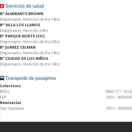
Servicios de salud
B° ALMIRANTE BROWN
Dispensario, Atención de 8 a 14hs
B° VILLA LOS LLANOS
Dispensario, Atención 24hs
B° PARQUE NORTE (CIC)
Dispensario, Atención de 8 a 20hs
B° JUÁREZ CELMAN
Dispensario, Atención de 8 a 14hs.
B° CIUDAD DE LOS NIÑOS
Dispensario, Atención de 8 a 14hs
Transporte de pasajeros
Colectivos
ERSA
0800 777 - 0123
LEP
0351 - 4636600
Remiserías
San Cayetano
0351 - 4904035
Todos los derechos reservados ® Ciudad Estación Juárez Celman 2015