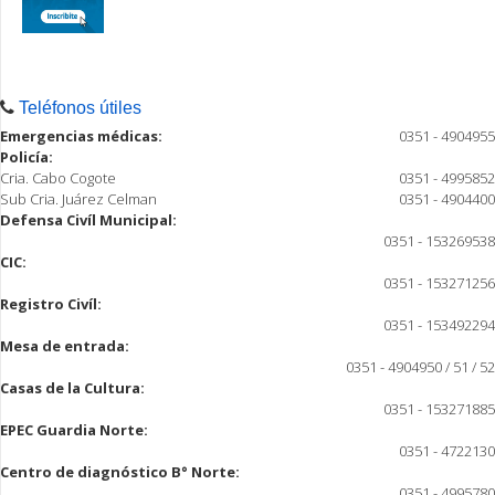
Teléfonos útiles
Emergencias médicas:
0351 - 4904955
Policía:
Cria. Cabo Cogote
0351 - 4995852
Sub Cria. Juárez Celman
0351 - 4904400
Defensa Civíl Municipal:
0351 - 153269538
CIC:
0351 - 153271256
Registro Civíl:
0351 - 153492294
Mesa de entrada:
0351 - 4904950 / 51 / 52
Casas de la Cultura:
0351 - 153271885
EPEC Guardia Norte:
0351 - 4722130
Centro de diagnóstico B° Norte:
0351 - 4995780