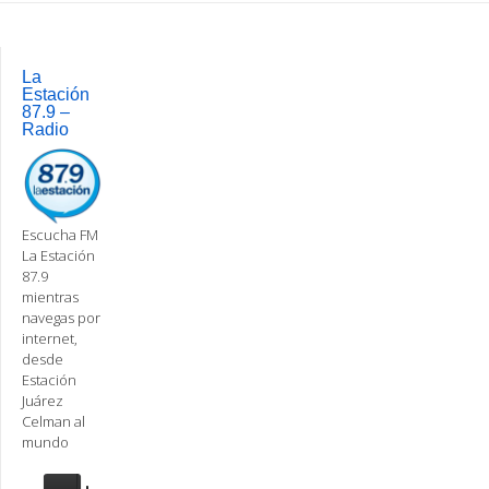
Post
navigation
La
Estación
87.9 –
Radio
Escucha FM
La Estación
87.9
mientras
navegas por
internet,
desde
Estación
Juárez
Celman al
mundo