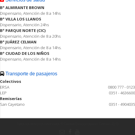
B° ALMIRANTE BROWN
Dispensario, Atención de 8 a 14hs
B° VILLA LOS LLANOS
Dispensario, Atención 24hs
B° PARQUE NORTE (CIC)
Dispensario, Atención de 8 a 20hs
B° JUÁREZ CELMAN
Dispensario, Atención de 8 a 14hs.
B° CIUDAD DE LOS NIÑOS
Dispensario, Atención de 8 a 14hs
Transporte de pasajeros
Colectivos
ERSA
0800 777 - 0123
LEP
0351 - 4636600
Remiserías
San Cayetano
0351 - 4904035
Todos los derechos reservados ® Ciudad Estación Juárez Celman 2015