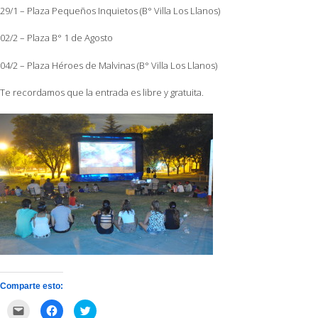
29/1 – Plaza Pequeños Inquietos (B° Villa Los Llanos)
02/2 – Plaza B° 1 de Agosto
04/2 – Plaza Héroes de Malvinas (B° Villa Los Llanos)
Te recordamos que la entrada es libre y gratuita.
Comparte esto:
Haz
Haz
Haz
clic
clic
clic