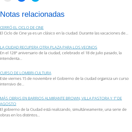
para
para
para
enviar
compartir
compartir
por
en
en
Notas relacionadas
correo
Facebook
Twitter
electrónico
(Se
(Se
a
abre
abre
un
en
en
CERRÓ EL CICLO DE CINE
amigo
una
una
(Se
ventana
ventana
El Ciclo de Cine ya es un clásico en la ciudad. Durante las vacaciones de…
abre
nueva)
nueva)
en
una
ventana
LA CIUDAD RECUPERA OTRA PLAZA PARA LOS VECINOS
nueva)
En el 128° aniversario de la ciudad, celebrado el 18 de julio pasado, la
intendenta…
CURSO DE LOMBRI-CULTURA
Este viernes 15 de noviembre el Gobierno de la ciudad organiza un curso
intensivo de…
MÁS OBRAS EN BARRIOS ALMIRANTE BROWN, VILLA PASTORA Y 1º DE
AGOSTO
El gobierno de la Ciudad está realizando, simultáneamente, una serie de
obras en los distintos…