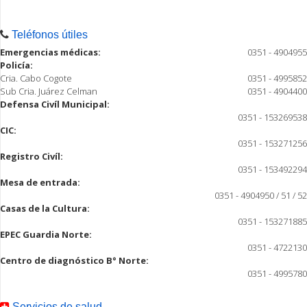
Teléfonos útiles
Emergencias médicas:
0351 - 4904955
Policía:
Cria. Cabo Cogote
0351 - 4995852
Sub Cria. Juárez Celman
0351 - 4904400
Defensa Civíl Municipal:
0351 - 153269538
CIC:
0351 - 153271256
Registro Civíl:
0351 - 153492294
Mesa de entrada:
0351 - 4904950 / 51 / 52
Casas de la Cultura:
0351 - 153271885
EPEC Guardia Norte:
0351 - 4722130
Centro de diagnóstico B° Norte:
0351 - 4995780
Servicios de salud