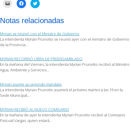
Haz
Haz
Haz
clic
clic
clic
para
para
para
enviar
compartir
compartir
por
en
en
Notas relacionadas
correo
Facebook
Twitter
electrónico
(Se
(Se
a
abre
abre
un
en
en
Myrian se reunió con el Ministro de Gobierno
amigo
una
una
(Se
ventana
ventana
La intendenta Myrian Prunotto se reunió ayer con el ministro de Gobierno
abre
nueva)
nueva)
de la Provincia…
en
una
ventana
nueva)
MYRIAN RECORRIÓ OBRA DE PREENSAMBLADO
En la mañana del Viernes, la intendenta Myrian Prunotto recibió al Ministro
Agua, Ambiente y Servicios…
Myrian asume su segundo mandato
La intendenta Myrian Prunotto asumirá el próximo martes a las 19 en la
Sede Municipal,…
MYRIAN RECIBIÓ AL NUEVO COMISARIO
En la mañana de ayer la intendenta Myrian Prunotto recibió al Comisario
Pascual Vargas, quien estará…