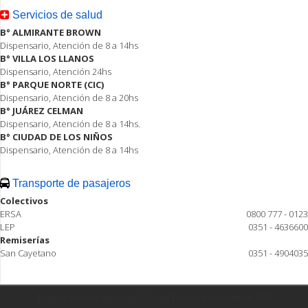
Servicios de salud
B° ALMIRANTE BROWN
Dispensario, Atención de 8 a 14hs
B° VILLA LOS LLANOS
Dispensario, Atención 24hs
B° PARQUE NORTE (CIC)
Dispensario, Atención de 8 a 20hs
B° JUÁREZ CELMAN
Dispensario, Atención de 8 a 14hs.
B° CIUDAD DE LOS NIÑOS
Dispensario, Atención de 8 a 14hs
Transporte de pasajeros
Colectivos
ERSA
0800 777 - 0123
LEP
0351 - 4636600
Remiserías
San Cayetano
0351 - 4904035
Todos los derechos reservados ® Ciudad Estación Juárez Celman 2015