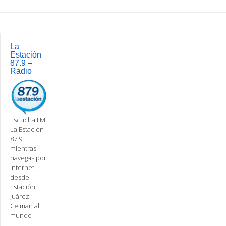
Post
navigation
La
Estación
87.9 –
Radio
Escucha FM
La Estación
87.9
mientras
navegas por
internet,
desde
Estación
Juárez
Celman al
mundo