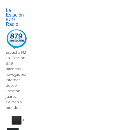
Post
navigation
La
Estación
87.9 –
Radio
Escucha FM
La Estación
87.9
mientras
navegas por
internet,
desde
Estación
Juárez
Celman al
mundo