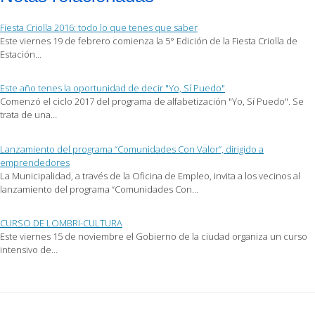
electrónico
(Se
(Se
a
abre
abre
un
en
en
Fiesta Criolla 2016: todo lo que tenes que saber
amigo
una
una
(Se
ventana
ventana
Este viernes 19 de febrero comienza la 5° Edición de la Fiesta Criolla de
abre
nueva)
nueva)
Estación…
en
una
ventana
nueva)
Este año tenes la oportunidad de decir "Yo, Sí Puedo"
Comenzó el ciclo 2017 del programa de alfabetización "Yo, Sí Puedo". Se
trata de una…
Lanzamiento del programa “Comunidades Con Valor”, dirigido a
emprendedores
La Municipalidad, a través de la Oficina de Empleo, invita a los vecinos al
lanzamiento del programa “Comunidades Con…
CURSO DE LOMBRI-CULTURA
Este viernes 15 de noviembre el Gobierno de la ciudad organiza un curso
intensivo de…