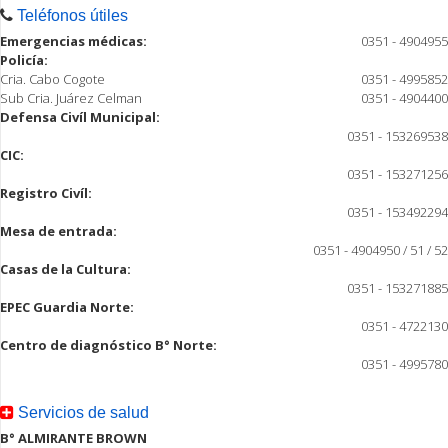
Teléfonos útiles
Emergencias médicas:
0351 - 4904955
Policía:
Cria. Cabo Cogote
0351 - 4995852
Sub Cria. Juárez Celman
0351 - 4904400
Defensa Civíl Municipal:
0351 - 153269538
CIC:
0351 - 153271256
Registro Civíl:
0351 - 153492294
Mesa de entrada:
0351 - 4904950 / 51 / 52
Casas de la Cultura:
0351 - 153271885
EPEC Guardia Norte:
0351 - 4722130
Centro de diagnóstico B° Norte:
0351 - 4995780
Servicios de salud
B° ALMIRANTE BROWN