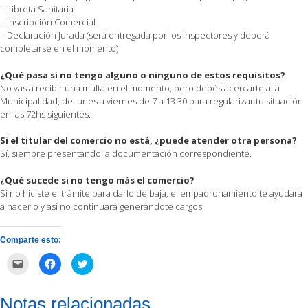
– Libreta Sanitaria
– Inscripción Comercial
– Declaración Jurada (será entregada por los inspectores y deberá
completarse en el momento)
¿Qué pasa si no tengo alguno o ninguno de estos requisitos?
No vas a recibir una multa en el momento, pero debés acercarte a la
Municipalidad, de lunes a viernes de 7 a 13:30 para regularizar tu situación
en las 72hs siguientes.
Si el titular del comercio no está, ¿puede atender otra persona?
Sí, siempre presentando la documentación correspondiente.
¿Qué sucede si no tengo más el comercio?
Si no hiciste el trámite para darlo de baja, el empadronamiento te ayudará
a hacerlo y así no continuará generándote cargos.
Comparte esto:
Haz
Haz
Haz
clic
clic
clic
para
para
para
enviar
compartir
compartir
por
en
en
Notas relacionadas
correo
Facebook
Twitter