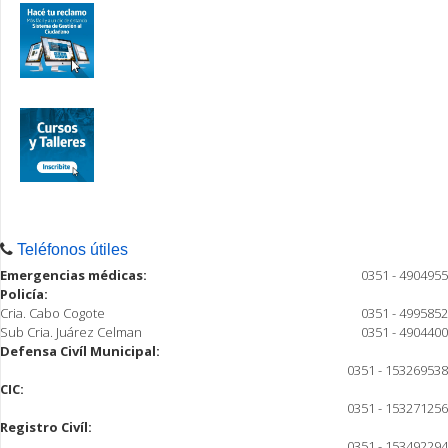
Teléfonos útiles
Emergencias médicas:
0351 - 4904955
Policía:
Cria. Cabo Cogote
0351 - 4995852
Sub Cria. Juárez Celman
0351 - 4904400
Defensa Civíl Municipal:
0351 - 153269538
CIC:
0351 - 153271256
Registro Civíl:
0351 - 153492294