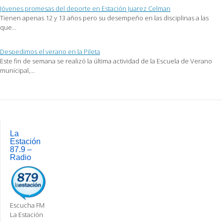
Jóvenes promesas del deporte en Estación Juarez Celman
Tienen apenas 12 y 13 años pero su desempeño en las disciplinas a las
que…
Despedimos el verano en la Pileta
Este fin de semana se realizó la última actividad de la Escuela de Verano
municipal,…
Post
navigation
La
Estación
87.9 –
Radio
Escucha FM
La Estación