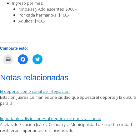
Ingreso por mes:
Niños/as y Adolescentes: $300.-
Por cada hermano/a: $100.-
Adultos: $450.-
Comparte esto:
Haz
Haz
Haz
clic
clic
clic
para
para
para
enviar
compartir
compartir
por
en
en
Notas relacionadas
correo
Facebook
Twitter
electrónico
(Se
(Se
a
abre
abre
un
en
en
El deporte como canal de integración
amigo
una
una
(Se
ventana
ventana
Estación Juárez Celman es una ciudad que apuesta al deporte y la cultura
abre
nueva)
nueva)
para la…
en
una
ventana
nueva)
Importantes distinciones al deporte de nuestra ciudad
Atletas de Estación Juárez Celman y la Municipalidad de nuestra ciudad
recibieron importantes distinciones de…