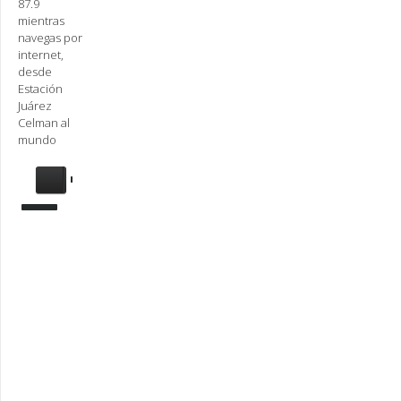
87.9
mientras
navegas por
internet,
desde
Estación
Juárez
Celman al
mundo
Se
requiere
actualización
Para
reproducir
la
radio,
deberá
actualizar
en su