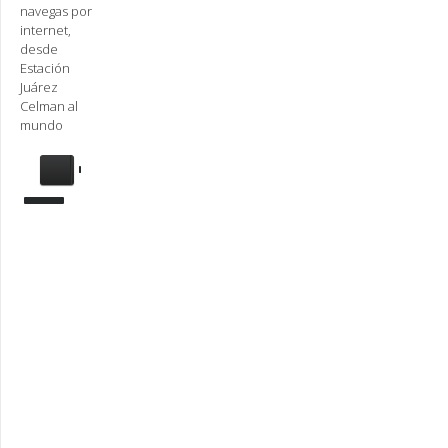
navegas por
internet,
desde
Estación
Juárez
Celman al
mundo
Se
requiere
actualización
Para
reproducir
la
radio,
deberá
actualizar
en su
navegador
la