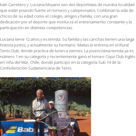
Iván Carretero y Luciana Moyano son dos deportistas de nuestra localidad
que están pisando fuerte en torneos y campeonatos. Combinan la vida de
chicos de su edad como el colegio, amigos y familia, con una gran
dedicación por el deporte que involucra el entrenamiento constante y la
participación en distintas competencias.
Luciana tiene 12 años y es tenista. Su familia y las canchas tienen una larga
historia juntos, y actualmente su hermano Matías la entrena en el Rural
Tenis Club, donde practica de lunes a viernes. La jovencísima tenista ya es
número 1 en su categoría y recientemente ganó el torneo Copa Club Inglés
en Viña del Mar, Chile, donde participó en la categoría Sub 14 de la
Confederación Sudamericana de Tenis.