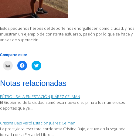
Estos pequeños héroes del deporte nos enorgullecen como ciudad, y nos
muestran un ejemplo de constante esfuerzo, pasión por lo que se hace y
ansias de superación.
Comparte esto:
Haz
Haz
Haz
clic
clic
clic
para
para
para
enviar
compartir
compartir
por
en
en
Notas relacionadas
correo
Facebook
Twitter
electrónico
(Se
(Se
a
abre
abre
un
en
en
FÚTBOL SALA EN ESTACIÓN JUÁREZ CELMAN
amigo
una
una
(Se
ventana
ventana
El Gobierno de la ciudad sumó esta nueva disciplina a los numerosos
abre
nueva)
nueva)
deportes que ya…
en
una
ventana
nueva)
Cristina Bajo visitó Estación Juárez Celman
La prestigiosa escritora cordobesa Cristina Bajo, estuvo en la segunda
jornada de la Feria del Libro.…