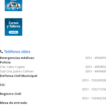
Teléfonos útiles
Emergencias médicas:
0351 - 4904955
Policía:
Cria. Cabo Cogote
0351 - 4995852
Sub Cria. Juárez Celman
0351 - 4904400
Defensa Civíl Municipal:
0351 - 153269538
CIC:
0351 - 153271256
Registro Civíl:
0351 - 153492294
Mesa de entrada: