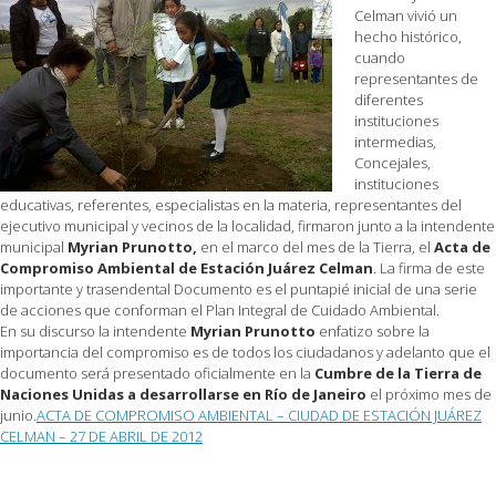
Celman vivió un
hecho histórico,
cuando
representantes de
diferentes
instituciones
intermedias,
Concejales,
instituciones
educativas, referentes, especialistas en la materia, representantes del
ejecutivo municipal y vecinos de la localidad, firmaron junto a la intendente
municipal
Myrian Prunotto,
en el marco del mes de la Tierra, el
Acta de
Compromiso Ambiental de Estación Juárez Celman
. La firma de este
importante y trasendental Documento es el puntapié inicial de una serie
de acciones que conforman el Plan Integral de Cuidado Ambiental.
En su discurso la intendente
Myrian Prunotto
enfatizo sobre la
importancia del compromiso es de todos los ciudadanos y adelanto que el
documento será presentado oficialmente en la
Cumbre de la Tierra de
Naciones Unidas a desarrollarse en Río de Janeiro
el próximo mes de
junio.
ACTA DE COMPROMISO AMBIENTAL – CIUDAD DE ESTACIÓN JUÁREZ
CELMAN – 27 DE ABRIL DE 2012