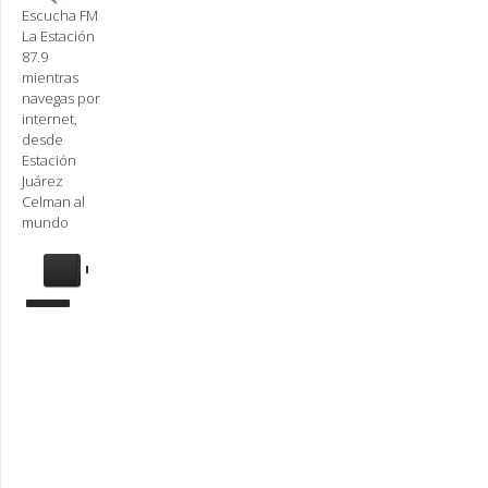
Escucha FM
La Estación
87.9
mientras
navegas por
internet,
desde
Estación
Juárez
Celman al
mundo
Se
requiere
actualización
Para
reproducir
la
radio,
deberá