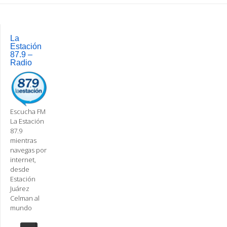
Post
navigation
La
Estación
87.9 –
Radio
Escucha FM
La Estación
87.9
mientras
navegas por
internet,
desde
Estación
Juárez
Celman al
mundo