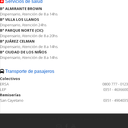
Servicios de salud
B° ALMIRANTE BROWN
Dispensario, Atención de 8 a 14hs
B° VILLA LOS LLANOS
Dispensario, Atención 24hs
B° PARQUE NORTE (CIC)
Dispensario, Atención de 8 a 20hs
B° JUÁREZ CELMAN
Dispensario, Atención de 8 a 14hs.
B° CIUDAD DE LOS NIÑOS
Dispensario, Atención de 8 a 14hs
Transporte de pasajeros
Colectivos
ERSA
0800 777 - 0123
LEP
0351 - 4636600
Remiserías
San Cayetano
0351 - 4904035
Todos los derechos reservados ® Ciudad Estación Juárez Celman 2015