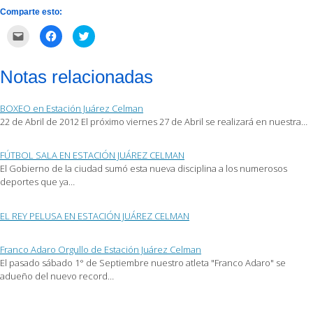
Comparte esto:
Haz
Haz
Haz
clic
clic
clic
para
para
para
enviar
compartir
compartir
por
en
en
Notas relacionadas
correo
Facebook
Twitter
electrónico
(Se
(Se
a
abre
abre
un
en
en
BOXEO en Estación Juárez Celman
amigo
una
una
(Se
ventana
ventana
22 de Abril de 2012 El próximo viernes 27 de Abril se realizará en nuestra…
abre
nueva)
nueva)
en
una
ventana
FÚTBOL SALA EN ESTACIÓN JUÁREZ CELMAN
nueva)
El Gobierno de la ciudad sumó esta nueva disciplina a los numerosos
deportes que ya…
EL REY PELUSA EN ESTACIÓN JUÁREZ CELMAN
Franco Adaro Orgullo de Estación Juárez Celman
El pasado sábado 1° de Septiembre nuestro atleta "Franco Adaro" se
adueño del nuevo record…